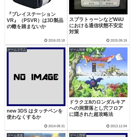
『プレイステーション
スプラトゥーンなどWiiU
VR』（PSVR）は3D製品
における通信状態不安定
の轍を踏まないか
対策
2016.03.18
2015.09.19
ゲームコラム
ゲーム技術
ドラクエIIのロンダルキア
への洞窟落とし穴フロア
new 3DS はタッチペンを
に隠された超攻略法
使わなくするか
2014.08.31
2013.12.04
ゲーム音楽
ゲーム技術