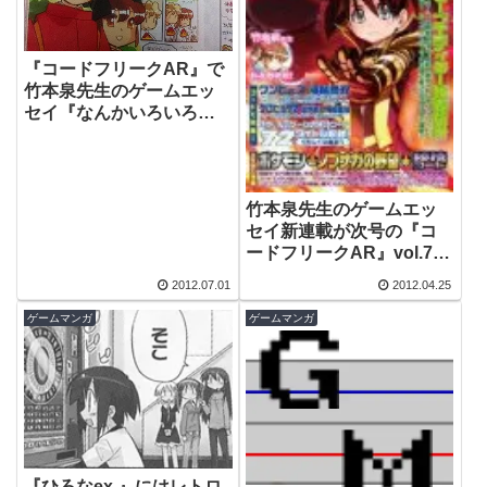
『コードフリークAR』で
竹本泉先生のゲームエッ
セイ『なんかいろいろ』
が始まった
竹本泉先生のゲームエッ
セイ新連載が次号の『コ
ードフリークAR』vol.79
から開始！
2012.07.01
2012.04.25
ゲームマンガ
ゲームマンガ
『ひろなex.』にはレトロ