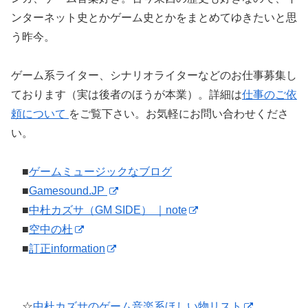
ンターネット史とかゲーム史とかをまとめてゆきたいと思
う昨今。
ゲーム系ライター、シナリオライターなどのお仕事募集し
ております（実は後者のほうが本業）。詳細は
仕事のご依
頼について
をご覧下さい。お気軽にお問い合わせくださ
い。
■
ゲームミュージックなブログ
■
Gamesound.JP
■
中杜カズサ（GM SIDE） ｜note
■
空中の杜
■
訂正information
☆
中杜カズサのゲーム音楽系ほしい物リスト