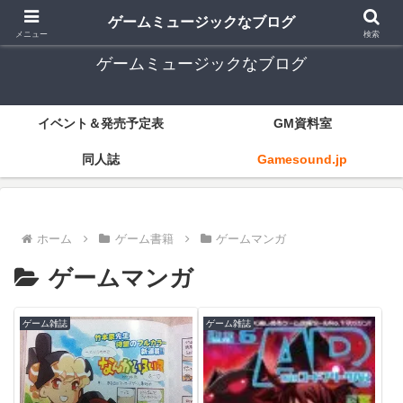
ゲーム音楽とレトロゲー中心
ゲームミュージックなブログ
メニュー
検索
ゲームミュージックなブログ
イベント＆発売予定表
GM資料室
同人誌
Gamesound.jp
ホーム
ゲーム書籍
ゲームマンガ
ゲームマンガ
ゲーム雑誌
ゲーム雑誌