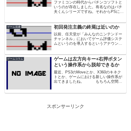
ファミコンの時代からパチンコソフトと
いうのが存在しました。有名なのはパチ
夫くんシリーズですね。それからPSにハ
ードが移り、今度は実機のシミュレーシ
ョンソフトというものも誕生します。例
えば『フィーバー3 SANKYO公式パチン
初回発注主義の終焉は近いのか
ゲーム流通
コシミュレーショ...
以前、任天堂が「みんなのニンテンドー
チャンネル」においてゲーム評価システ
ムというのを導入するというアナウンス
がなされました。さて、このニュースを
見て、ゲーム評価が反映される。そして
ユーザーの購入の目安になるというもの
ゲームは左方向キー+右押ボタン
ゲームコラム
のほかに、もうひとつ効果...
という操作系から脱却できるか
最近、PS3のMoveとか、X360のキネク
トとか、ゲームにおける新しい操作系が
出てきましたね。 もちろん空間的
な操作ができるものは今に始まったこと
ではなく、先にはWiiがあります。 さら
にこういった空間系の操作法だけではな
くDSやiP...
スポンサーリンク