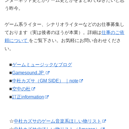
ンターネット史とかゲーム史とかをまとめてゆきたいと思
う昨今。
ゲーム系ライター、シナリオライターなどのお仕事募集し
ております（実は後者のほうが本業）。詳細は
仕事のご依
頼について
をご覧下さい。お気軽にお問い合わせくださ
い。
■
ゲームミュージックなブログ
■
Gamesound.JP
■
中杜カズサ（GM SIDE） ｜note
■
空中の杜
■
訂正information
☆
中杜カズサのゲーム音楽系ほしい物リスト