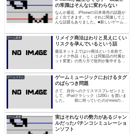
の常識はそんなに変わらない
なんか最近、iPhoneの日本発売の話題が
よく出てきます。で、それに関連してこ
んな話題もありました。■新しいゲーム機
「iPhone」の誕生でゲーム業界の常識が
変わる ※リンク切れこれによると、
iPhoneはゲームの配信も始めるようで、
リメイク商法はわりと見えにくい
ゲーム業界
それに...
リスクを孕んでいるという話
最近ネット上では○○商法という名前で、
リメイク作品（もしくは同製品の付属セ
ット変更）の売り方で批判が集中するこ
とがあります。たしかに、「なんだかな
あ……」とは思うところはあります。た
だしこれ、全面的にはそういう売り方を
ゲームミュージックにおけるタグ
ゲームコラム
するメーカーを否定でき...
のばらつき問題
さて、自分へのクリスマスプレゼントと
して、iPodクラシック（120G）を買いま
した。 前に持っていたのがminiの
4GB（もらったのがこのブログ始める前
なので4年前くらいのもの）だったので、
その進化に驚きました。何せ自分が音声
実はそれなりの勢力があるジャン
ゲーム業界
ファイルと...
ルだったパチンコシミュレーショ
ンソフト