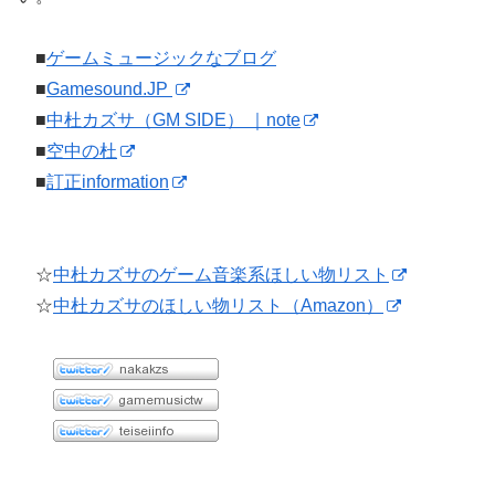
■
ゲームミュージックなブログ
■
Gamesound.JP
■
中杜カズサ（GM SIDE） ｜note
■
空中の杜
■
訂正information
☆
中杜カズサのゲーム音楽系ほしい物リスト
☆
中杜カズサのほしい物リスト（Amazon）