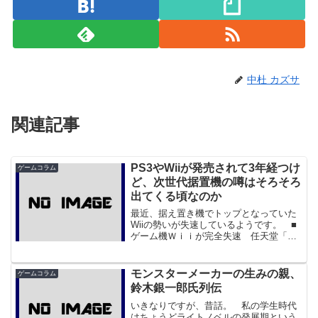
中杜 カズサ
関連記事
PS3やWiiが発売されて3年経つけ
ゲームコラム
ど、次世代据置機の噂はそろそろ
出てくる頃なのか
最近、据え置き機でトップとなっていた
Wiiの勢いが失速しているようです。 ■
ゲーム機Ｗｉｉが完全失速 任天堂「凋
落の始まり」 : J-CASTニュース 理由は
何かということはいろいろと言われてい
ます。面白いソフトを提供できなかっ
モンスターメーカーの生みの親、
ゲームコラム
た、不況のせ...
鈴木銀一郎氏列伝
いきなりですが、昔話。 私の学生時代
はちょうどライトノベルの発展期という