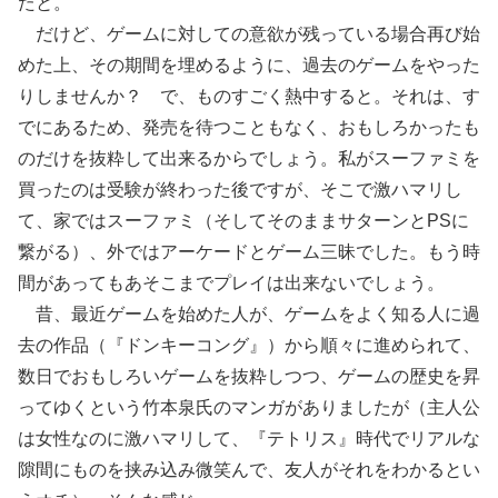
たと。
だけど、ゲームに対しての意欲が残っている場合再び始
めた上、その期間を埋めるように、過去のゲームをやった
りしませんか？ で、ものすごく熱中すると。それは、す
でにあるため、発売を待つこともなく、おもしろかったも
のだけを抜粋して出来るからでしょう。私がスーファミを
買ったのは受験が終わった後ですが、そこで激ハマリし
て、家ではスーファミ（そしてそのままサターンとPSに
繋がる）、外ではアーケードとゲーム三昧でした。もう時
間があってもあそこまでプレイは出来ないでしょう。
昔、最近ゲームを始めた人が、ゲームをよく知る人に過
去の作品（『ドンキーコング』）から順々に進められて、
数日でおもしろいゲームを抜粋しつつ、ゲームの歴史を昇
ってゆくという竹本泉氏のマンガがありましたが（主人公
は女性なのに激ハマリして、『テトリス』時代でリアルな
隙間にものを挟み込み微笑んで、友人がそれをわかるとい