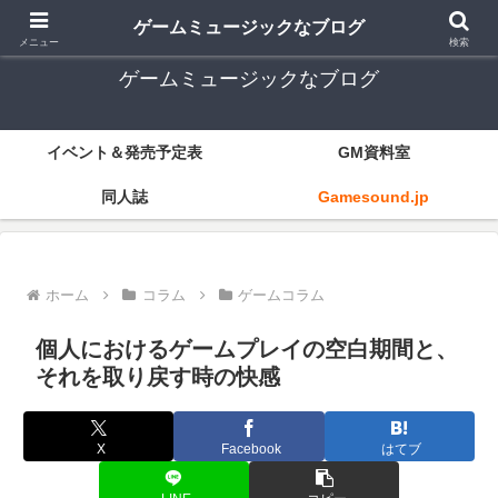
ゲーム音楽とレトロゲー中心
ゲームミュージックなブログ
メニュー
検索
ゲームミュージックなブログ
イベント＆発売予定表
GM資料室
同人誌
Gamesound.jp
ホーム
コラム
ゲームコラム
個人におけるゲームプレイの空白期間と、
それを取り戻す時の快感
X
Facebook
はてブ