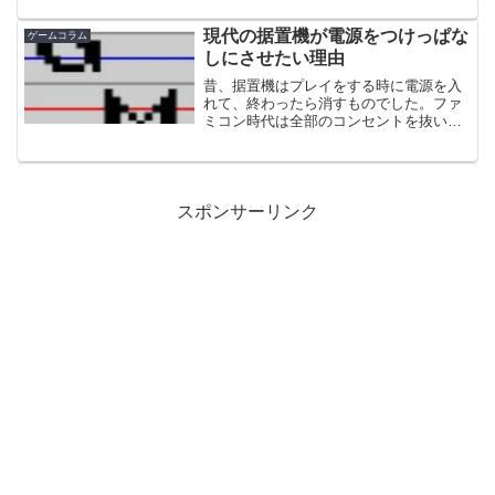
在は文面を改めているようです。自分か
らから見たところでは「言いたいことは
現代の据置機が電源をつけっぱな
ゲームコラム
分かるけど、文章ミスっ...
しにさせたい理由
昔、据置機はプレイをする時に電源を入
れて、終わったら消すものでした。ファ
ミコン時代は全部のコンセントを抜い
て、箱の中にしまい直すよう言われた家
庭も多いのではないでしょうか。しかし
ながら最近は、ゲームを終えてもしまう
ことは少ないでしょう。それ...
スポンサーリンク