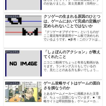
のがありました。富士見書房（当時から
角川グループ内の）『無責任艦長タイラ
ー』がアニメ化されたのを皮切りに『ス
レイヤーズ』がライトノベル史上最大の
クソゲーの生まれる原因のひとつ
ゲームコラム
ブームを起こす頃ですね。...
は、ゲームにおいて完成の定義が
定められないことではないか
『クソゲーオブザイヤー』というものが
ここ最近毎年家庭用ゲーム板で決められ
ているようです。■参考：このソフトは危
険？ 「クソゲーオブザイヤー2008」がま
とまるそして、これの今年および昨年ま
での候補作や受賞作を見てみたのです
「しょぼんのアクション」が教え
ゲームコラム
が、ここ最近わりと...
てくれたこと
ニコニコ動画でちょっと有名な動画があ
ります。ランキング入りもしているの
で、見たことのある方も多いでしょう。
【ニコニコ動画】自作のマリオっぽいス
テージのゲームを先輩方にやらせてみた
１～４まであります。そして、これのプ
ゲーム攻略サイトはゲームの面白
ゲームコラム
レイ可能版が出たみたいです...
さを損なうのか
とあるゲームメーカーに掲載された文章
が、ちょっと話題になっています。■「攻
略サイトは即刻削除を」ゲームメーカー
要請で波紋 （リンク切れ）ちなみに現