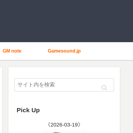
GM note
Gamesound.jp
Pick Up
《2026-03-19》