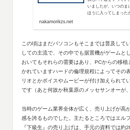
いましたが、いつのま
ほうに入ってしまったか
Windows95に...
nakamorikzs.net
この頃はまだパソコンもそこまでは普及して
しての主流で、その中でも据置機がゲームと
おいてもそれらの需要はあり、PCからの移植
かれていますハードの倫理規程によってその
リオとかボイスやムービーが付け加えられて
です（あと何故か秋葉原のメッセサンオーが
当時のゲーム業界全体が広く、売り上げが高
感を誇るものでした。主たるところではエル
『下級生』の売り上げは、手元の資料では約28