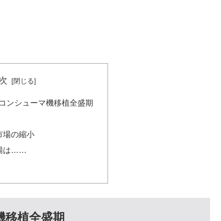
次
のコンシューマ機移植全盛期
市場の縮小
場は……
機移植全盛期