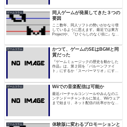
昔のフラッシュを見て懐かしいと重いな
がら笑ったりします。たしかに今思うと
なんだかそういった楽しさがありまし
同人ゲームが発展してきた３つの
ゲームコラム
た。しかし、もし今が...
要因
ここ数年、同人ソフトの勢いがかなり増
しているように思えます。最近では東方
Projectや、『ひぐらしのなく頃に』など
が同人ゲームからスタートして、他のメ
ディアまで進出していたりします。た
だ、同人ソフトの歴史は今に始まったこ
かつて、ゲームのSEはBGMと同
ゲームコラム
とではなく、まだW...
質だった
『ゲームミュージックの歴史を動かした
作品』は、第２回を「バルーンファイ
ト」にするか「スーパーマリオ」にする
かで悩んでいるのでちょっとお休み（た
ぶん両方やりますが）。 さて、最近仕
事中にちょいと古いゲームサントラばか
Wiiでの音楽配信は可能か
ゲームコラム
り聴いています。さて、これ...
最近バーチャルコンソールやみんなのニ
ンテンドーチャンネルに加え、Wiiウェア
まで始まり、ネット配信の比率がかなり
高まってきたWiiです。さて、ここでゲー
ム音楽ファンとして思うのは「なら（ゲ
ーム）音楽配信だって出来そうじゃ
ね？」ということです...
体験版に変わるプロモーションと
ゲームコラム