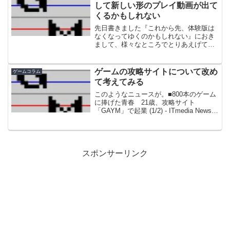
して新しい形のプレイ動画が出て
くるかもしれない
先日書きました『これから先、体験版は
なくなってゆくのかもしれない』におき
まして、様々なところでとりあえげてい
ただいたり、コメントを頂きましてあり
がとうございます。そこでは、コスト的
な問題など、主に開発側の立場から、体
ゲームの攻略サイトについて改め
ゲームコラム
験版は減ってゆくのかもし...
て考えてみる
このようなニュースが。■800本のゲーム
に捧げた青春 21歳、攻略サイト
「GAYM」で起業 (1/2) - ITmedia Newsさ
て、これはなかなか興味深いニュースの
ように思えます。今日はこれをふまえ
て、「ネットでの攻略」というものに
つ...
スポンサーリンク