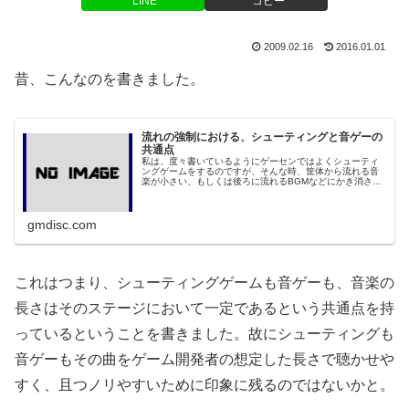
LINE
コピー
2009.02.16
2016.01.01
昔、こんなのを書きました。
流れの強制における、シューティングと音ゲーの
共通点
私は、度々書いているようにゲーセンではよくシューティ
ングゲームをするのですが、そんな時、筐体から流れる音
楽が小さい、もしくは後ろに流れるBGMなどにかき消され
てしまうと、やる気が半減します。それはもちろん、私が
ゲームミュージック好きというの...
gmdisc.com
これはつまり、シューティングゲームも音ゲーも、音楽の
長さはそのステージにおいて一定であるという共通点を持
っているということを書きました。故にシューティングも
音ゲーもその曲をゲーム開発者の想定した長さで聴かせや
すく、且つノリやすいために印象に残るのではないかと。