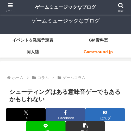
ゲーム音楽とレトロゲー中心
ゲームミュージックなブログ
メニュー
検索
ゲームミュージックなブログ
イベント＆発売予定表
GM資料室
同人誌
Gamesound.jp
ホーム
コラム
ゲームコラム
シューティングはある意味音ゲーでもある
かもしれない
X
Facebook
はてブ