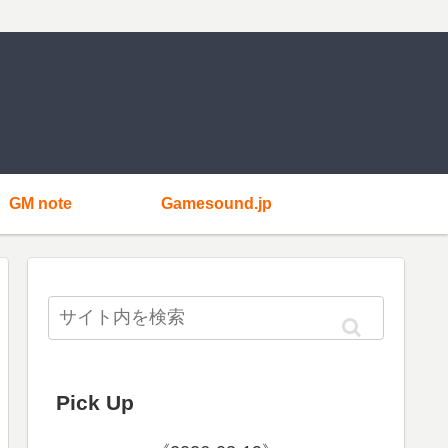
GM note
Gamesound.jp
Pick Up