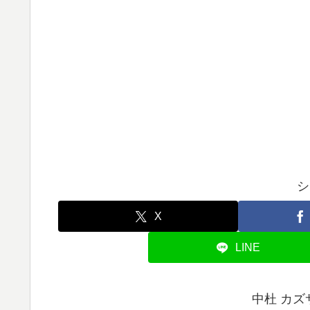
シ
X
LINE
中杜 カ