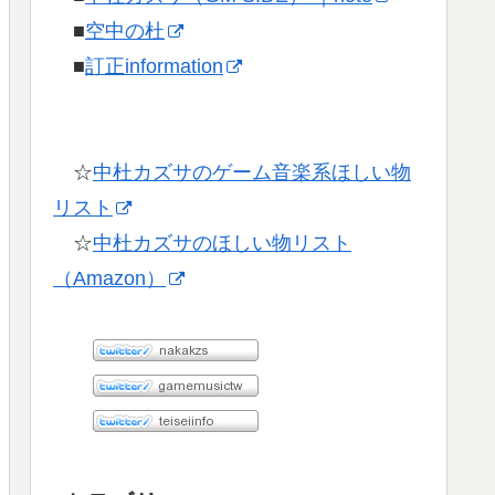
■
空中の杜
■
訂正information
☆
中杜カズサのゲーム音楽系ほしい物
リスト
☆
中杜カズサのほしい物リスト
（Amazon）