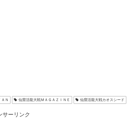
ＦＡＮ
仙窟活龍大戦ＭＡＧＡＺＩＮＥ
仙窟活龍大戦カオスシード
ンサーリンク