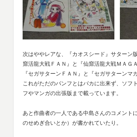
次はややレアな、『カオスシード』サターン
窟活龍大戦ＦＡＮ』と『仙窟活龍大戦ＭＡＧ
『セガサターンＦＡＮ』と『セガサターンマ
これがただのパンフとはバカに出来ず、ソフ
フやマンガの出張版まで載っています。
あと作曲者の一人である中島さんのコメント
のせめぎ合いとか）が書かれていたり。