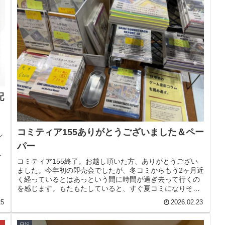
配
コミティア155ありがとうございました＆ペー
シ
パー
.
コミティア155終了。お越し頂いた方、ありがとうござい
ました。今年初の即売会でしたが、冬コミからもう2ヶ月近
く経っているとはあっという間に時間が過ぎ去って行くの
を感じます。もたもたしていると、すぐ夏コミになりそう
です。
25
2026.02.23
日記