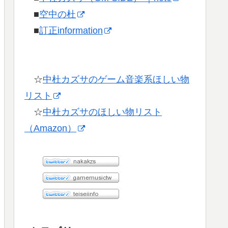
■
空中の杜
■
訂正information
☆
中杜カズサのゲーム音楽系ほしい物
リスト
☆
中杜カズサのほしい物リスト
（Amazon）