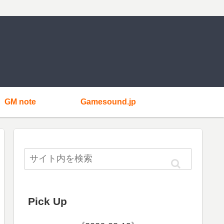
GM note
Gamesound.jp
Pick Up