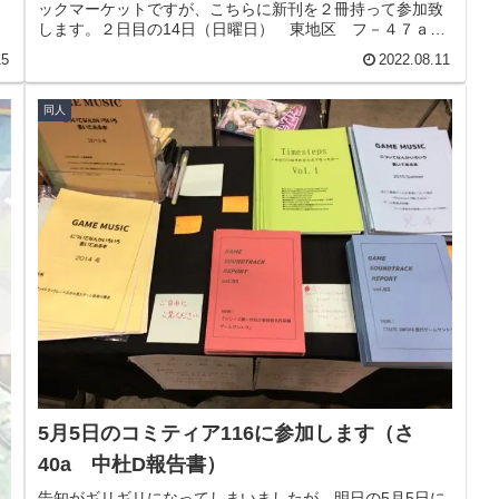
ックマーケットですが、こちらに新刊を２冊持って参加致
します。２日目の14日（日曜日） 東地区 フ－４７ａ
『中杜Ｄ報告書』です。今日はその新...
15
2022.08.11
同人
5月5日のコミティア116に参加します（さ
40a 中杜D報告書）
告知がギリギリになってしまいましたが、明日の5月5日に