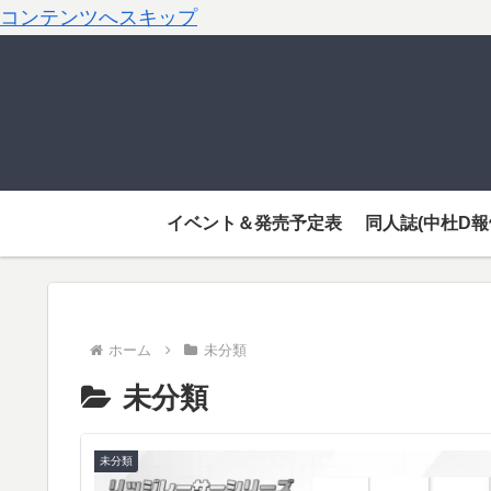
コンテンツへスキップ
イベント＆発売予定表
同人誌(中杜D報
ホーム
未分類
未分類
未分類