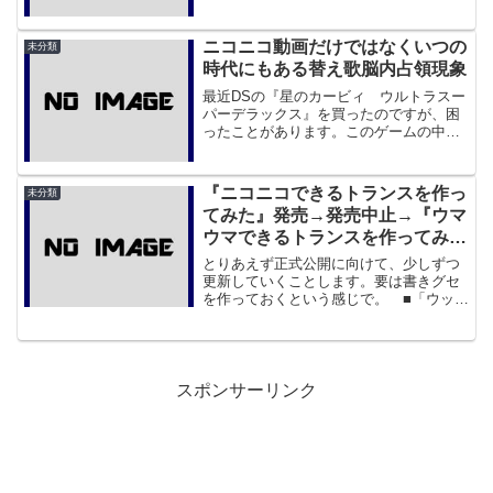
の内容、非常に深いものがあるのです
が、それについてはすでにいくつものエ
ロゲー系ブログで語られているのでここ
ニコニコ動画だけではなくいつの
未分類
では割愛することにしま...
時代にもある替え歌脳内占領現象
最近DSの『星のカービィ ウルトラスー
パーデラックス』を買ったのですが、困
ったことがあります。このゲームの中に
は「グルメレース」というものがあるの
ですが、どうもこれのやっていて音楽が
流れている時に、別のシーンが再生され
『ニコニコできるトランスを作っ
未分類
てしまうからです。 実...
てみた』発売→発売中止→『ウマ
ウマできるトランスを作ってみ
た』4月16日に再発売
とりあえず正式公開に向けて、少しずつ
更新していくことします。要は書きグセ
を作っておくという感じで。 ■「ウッー
ウッーウマウマ(ﾟ∀ﾟ)」がCD化 販売中
止のトランスアルバムが新装復活
『ニコニコできるトランスを作ってみ
た』発売→発売中止...
スポンサーリンク