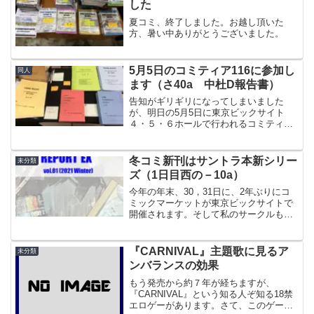
した
夏コミ、終了しました。お越し頂いた
方、暑い中ありがとうございました。
5月5日のコミティア116に参加し
同人
ます（さ40a 中杜D報告書）
告知がギリギリになってしまいました
が、明日の5月5日に東京ビックサイト
４・５・６ホールで行われるコミティア
116に参加します。だいたい一回おきのペ
ースになっている感じ。サークル名はい
つもの『中杜D報告書』で、場所はさ40a
冬コミ新刊はサントラ本新シリー
未分類
になります。
ズ（1日目西の－10a）
今年の年末、30，31日に、2年ぶりにコ
ミックマーケットが東京ビックサイトで
開催されます。そして私のサークルも参
加いたします。1日目の30日（木曜日）
西地区 の－１０ａ『中杜Ｄ報告書』で
す。新刊も出来ました。今回ももちろん
『CARNIVAL』主題歌に見るア
未分類
ゲーム音楽本です...
ンバランスの効果
もう発売から約７年が経ちますが、
『CARNIVAL』という知る人ぞ知る18禁
エロゲーがあります。さて、このゲーム