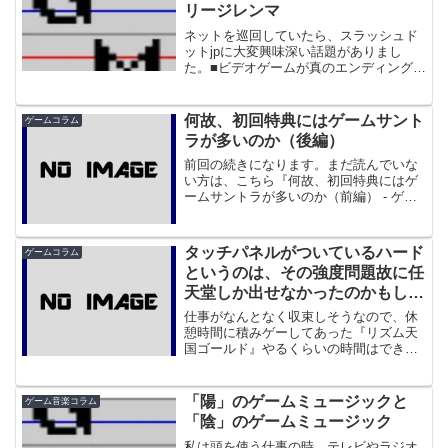
のほかに、もうひとつ効果...
リージレンマ
ネットを巡回していたら、スラッシュド
ットjpに大変興味深い話題がありまし
た。■ビデオゲームが真のエンディングを
迎えるには、コケるしかない？ - スラッ
シュドット・ジャパンこれは、MMORPG
の「Tabula Rasa」が、世界の終わりとい
何故、初回特典にはゲームサント
ゲームコラム
う...
ラが多いのか（後編）
前回の続きになります。まだ読んでいな
い方は、こちら『何故、初回特典にはゲ
ームサントラが多いのか（前編） - ゲー
ムミュージックなブログ』からどうぞ。
__________________何故初回限定版
（サントラ）があるのかさて、初回に限
タッチパネルがついているハード
ゲームコラム
らず限...
というのは、その強度問題故に任
天堂しか出せなかったのかもしれ
ない
仕事がなんとなく収束しそうなので、休
憩時間に積みゲーしてあった『リズム天
国ゴールド』やるくらいの時間はできま
した。 そういえば、任天堂のこの手
のソフトには珍しくサントラも出るらし
いですね。もうすぐクラブニンテンドー
「陽」のゲームミュージックと
ゲーム音楽コラム
で申し込んだタッチジェネ...
「陰」のゲームミュージック
私は頭を使う仕事の時、テレビやラジオ