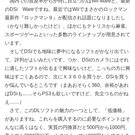
国内での普及率からか特に目立つのはWii Wareと、最新
のDSi Wareですね。最近ではWiiでまさかのロックマン
最新作『ロックマン９』が配信され話題になりましたし
（かなり難しかったけど）、ほかにもテトリスから麻雀、
スポーツゲームといった多数のラインナップが用意されて
います。
そしてDSiでも地味に夢中になるソフトがかなり出てい
て、評判がよいみたいです。つか、DSiのカメラにはそれ
に適したソフトが出るまで興味ないけど、こっちの方に興
味はすごくあるので、次にＸ３６０を買うか、DSiを買う
か悩んでいるところです（まあおそらく360。余裕があれ
ばDSiも……そらPS3も欲しいですけど、先立つものがね
え……）
さて、このDLソフトの魅力の一つとして、「低価格」
がありますね。これらを購入するのに必要なポイントはそ
んなに高くはなく、実質の円換算だと500円から1000円、