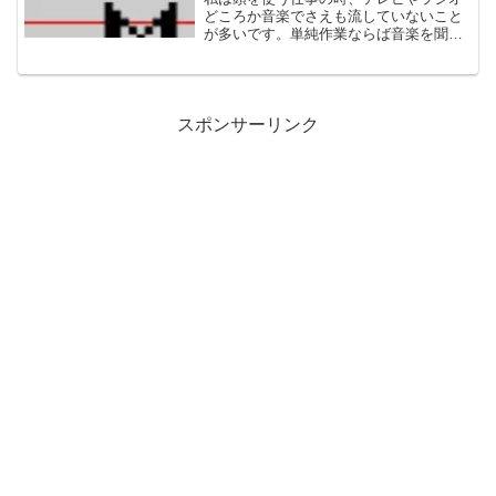
どころか音楽でさえも流していないこと
が多いです。単純作業ならば音楽を聞き
ながら出来るのですが（それでもテレビ
はダメ）、ブログのように考えながら文
章を書く場合、音楽があると意識がそっ
ちにもってかれてしまって...
スポンサーリンク