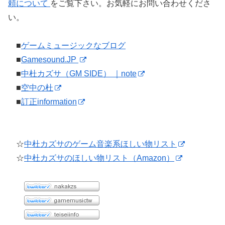
頼について
をご覧下さい。お気軽にお問い合わせくださ
い。
■
ゲームミュージックなブログ
■
Gamesound.JP
■
中杜カズサ（GM SIDE） ｜note
■
空中の杜
■
訂正information
☆
中杜カズサのゲーム音楽系ほしい物リスト
☆
中杜カズサのほしい物リスト（Amazon）