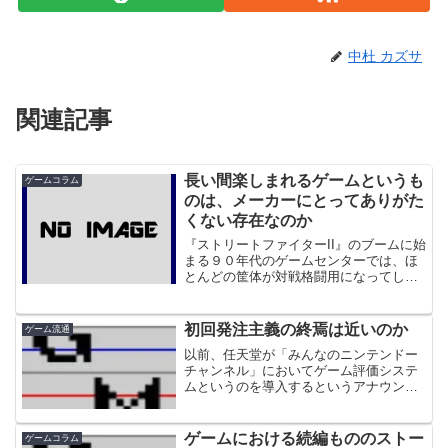
中杜 カズサ
関連記事
長い間楽しまれるゲームというも
ゲームコラム
のは、メーカーにとってありがた
くない存在なのか
『ストリートファイターII』のブームに始
まる９０年代のゲームセンターでは、ほ
とんどの筐体が対戦格闘用になってしま
ったという光景がよく見られました。私
の場合はあまり熱狂的なものを見ると一
歩引いてしまう、ひねた性格があったの
初回発注主義の終焉は近いのか
ゲーム流通
で、格ゲーにはそこま...
以前、任天堂が「みんなのニンテンドー
チャンネル」においてゲーム評価システ
ムというのを導入するというアナウンス
がなされました。さて、このニュースを
見て、ゲーム評価が反映される。そして
ユーザーの購入の目安になるというもの
ゲームにおける続編もののストー
ゲームコラム