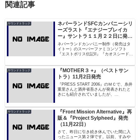
関連記事
ネバーランドSFCカンパニーシリ
サウンドトラック
ーズラスト『エナジーブレイカ
ー』サントラ１１月２２日に発
売！
ネバーランドカンパニー制作（発売はタ
イトー）のスーパーファミコンソフト
『エストポリス伝記II』『カオスシード』
は、サントラ発表の折に紹介してきまし
たが、今度はとうとうネバーランドＳＦ
Ｃシリーズ（今勝手に名前つけた）最終
『MOTHER３ +』（ベストサン
サウンドトラック
作である『エナジーブレ...
トラ）11月2日発売
『PRESS START 2006』のＭＣで、糸井
重里さんと酒井省吾さんが発表されたと
きにも紹介されていましたが、
『MOTHER３』の楽曲１０曲を収録した
『MOTHER３ +』が１１月２日に発売と
なります。■ほぼ日刊イトイ新聞
『Front Mission Alternative』再
サウンドトラック
MOTHER...
販＆『Project Sylpheed』発売
（11月22日）
さて、昨日に引き続き休んでいた間に入
ったニュース第２弾です。以前、すみや