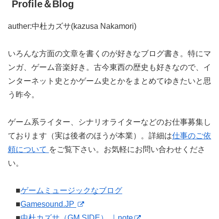
Profile＆Blog
auther:中杜カズサ(kazusa Nakamori)
いろんな方面の文章を書くのが好きなブログ書き。特にマ
ンガ、ゲーム音楽好き。古今東西の歴史も好きなので、イ
ンターネット史とかゲーム史とかをまとめてゆきたいと思
う昨今。
ゲーム系ライター、シナリオライターなどのお仕事募集し
ております（実は後者のほうが本業）。詳細は
仕事のご依
頼について
をご覧下さい。お気軽にお問い合わせくださ
い。
■
ゲームミュージックなブログ
■
Gamesound.JP
■
中杜カズサ（GM SIDE） ｜note