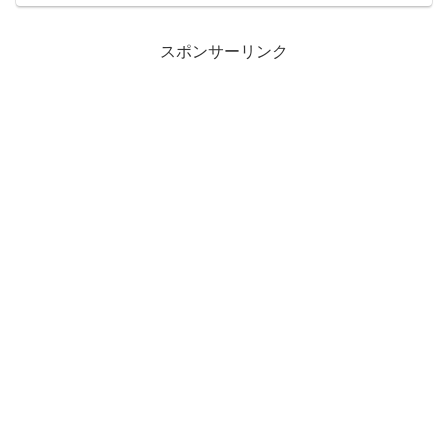
たい一品でしたが、旧版はプレミアが付
いて、数万円というとん...
スポンサーリンク