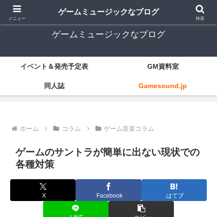
ゲーム音楽とレトロゲー中心
ゲームミュージックなブログ
メニュー
検索
ゲームミュージックなブログ
イベント＆発売予定表
GM資料室
同人誌
Gamesound.jp
ホーム
コラム
ゲーム音楽コラム
ゲームのサントラが簡単に出ない現状での
各種対策
X
Facebook
はてブ