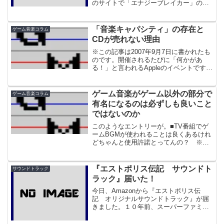
のサイトで「エナジーブレイカー」の情
報が流れた時、いっしょに「フロントミ
ッション」とだけ書かれたページも出来
ていたようなのですが、それが新作なの
「音楽キャパシティ」の存在と
ゲーム音楽コラム
か、それとも旧作再販なの...
CDが売れない理由
※この記事は2007年9月7日に書かれたも
のです。開催されるたびに「何かがあ
る！」と言われるAppleのイベントです
が、今回はiPhoneに続く新製品、「iPod
touch」が発表されました。iPhoneから電
話機能を抜いて無線LAN対応...
ゲーム音楽がゲーム以外の部分で
ゲーム音楽コラム
有名になるのは必ずしも良いこと
ではないのか
このようなエントリーが。■TV番組でゲ
ームBGMが使われることは良くあるけれ
どちゃんと使用許諾とってんの？ ※リ
ンク切れ以前から、TVなどで使われるゲ
ーム音楽についてはたまに書いてきまし
た。たしかに、ゲーム音楽がテレビ番組
『エストポリス伝記 サウンドト
サウンドトラック
などで使われるとい...
ラック』届いた！
今日、Amazonから『エストポリス伝
記 オリジナルサウンドトラック』が届
きました。１０年前、スーパーファミコ
ンの『エストポリス伝記２』に感動した
者の身としては、なんとしても手に入れ