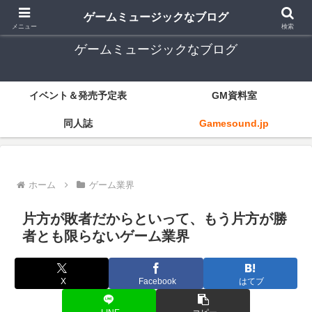
ゲーム音楽とレトロゲー中心
ゲームミュージックなブログ
メニュー
検索
ゲームミュージックなブログ
イベント＆発売予定表
GM資料室
同人誌
Gamesound.jp
ホーム
ゲーム業界
片方が敗者だからといって、もう片方が勝
者とも限らないゲーム業界
X
Facebook
はてブ