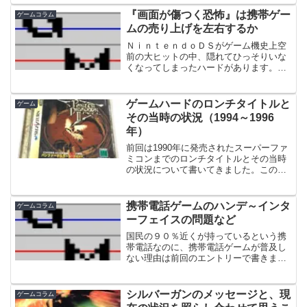
コントローラにおいて一番使わないボタ
ンはどれか』）コントローラについてい
『画面が傷つく恐怖』は携帯ゲー
ゲームコラム
ろいろ書いてきたシリーズ...
ムの売り上げを左右するか
ＮｉｎｔｅｎｄｏＤＳがゲーム機史上空
前の大ヒットの中、隠れてひっそりいな
くなってしまったハードがあります。そ
れが『ゲームボーイミクロ』。任天堂の
戦略的には、ＤＳはゲームボーイの後継
ではなくて、あくまでファミコンの流れ
ゲームハードのロンチタイトルと
ゲーム
における据置機、ゲームボ...
その当時の状況（1994～1996
年）
前回は1990年に発売されたスーパーファ
ミコンまでのロンチタイトルとその当時
の状況について書いてきました。この後
日本ではスーパーファミコンが大流行、
さらに海外ではそれに加えてジェネシス
（メガドライブ）も流行するなどしま
携帯電話ゲームのハンデ～インタ
ゲームコラム
す。その後4年間目だっ...
ーフェイスの問題など
国民の９０％近くが持っているという携
帯電話なのに、携帯電話ゲームが普及し
ない理由は前回のエントリーで書きまし
た。ただ、そのほかにも携帯電話機のゲ
ームって、不利なところがあると思うの
ですよ。それを以下に挙げてゆきます。
シルバーガンのメッセージと、現
ゲームコラム