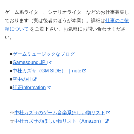
ゲーム系ライター、シナリオライターなどのお仕事募集し
ております（実は後者のほうが本業）。詳細は
仕事のご依
頼について
をご覧下さい。お気軽にお問い合わせくださ
い。
■
ゲームミュージックなブログ
■
Gamesound.JP
■
中杜カズサ（GM SIDE） ｜note
■
空中の杜
■
訂正information
☆
中杜カズサのゲーム音楽系ほしい物リスト
☆
中杜カズサのほしい物リスト（Amazon）