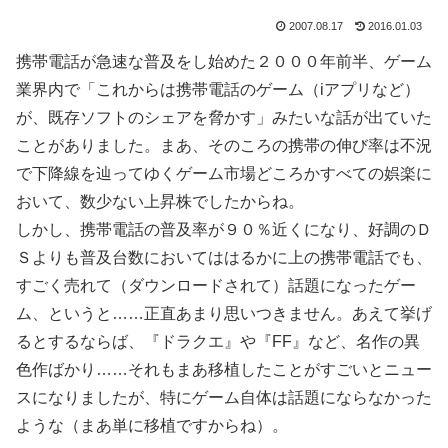
2007.08.17
2016.01.03
携帯電話が急速な普及をし始めた２０００年前半、ゲーム
業界内で「これからは携帯電話のゲーム（iアプリなど）
が、既存ソフトのシェアを脅かす」みたいな話が出ていた
ことがありました。まあ、そのころの携帯の伸び率は不況
で下降線を辿ってゆくゲーム市場どころかすべての娯楽に
おいて、数少ない上昇株でしたからね。
しかし、携帯電話の普及率が９０％近くになり、好調のＤ
Ｓよりも普及台数においてははるかに上の携帯電話でも、
すごく売れて（ダウンロードされて）話題になったゲー
ム、というと……正直あまり思いつきません。あえて挙げ
るとするならば、『ドラクエ』や『FF』など、名作の異
色作ばかり……それもまあ移植したことがすごいとニュー
スになりましたが、特にゲーム自体は話題にならなかった
ような（まあ単に移植ですからね）。