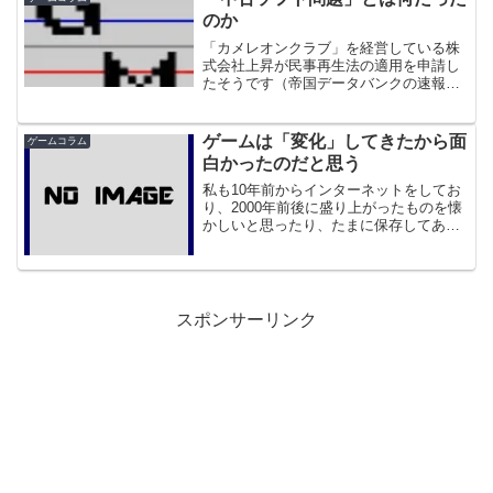
ムになったり、さらに音ゲ...
のか
「カメレオンクラブ」を経営している株
式会社上昇が民事再生法の適用を申請し
たそうです（帝国データバンクの速報ペ
ージより）。やはりゲーム市場の縮小の
煽りを受けた形になるのでしょうか。そ
ういえば近くにあったカメレオンクラブ
ゲームは「変化」してきたから面
ゲームコラム
も数年前に居酒屋に変わっ...
白かったのだと思う
私も10年前からインターネットをしてお
り、2000年前後に盛り上がったものを懐
かしいと思ったり、たまに保存してある
昔のフラッシュを見て懐かしいと重いな
がら笑ったりします。たしかに今思うと
なんだかそういった楽しさがありまし
た。しかし、もし今が...
スポンサーリンク