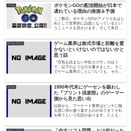
チャンネル、最近ではD...
ポケモンGOの配信開始が日本で
コラム
遅れている理由の推測＆予測
ここ数日、ポケモンGOがアメリカをはじ
めとして世界的に話題となっているとい
うニュースを見かけます。そして本日、
アメリカ以外の世界26カ国でも配信され
たというニュースがありました。しかし
日本においては16日午後9時の時点でいま
ゲーム業界は株式市場と距離を置
ゲームコラム
だ配信されておら...
かないといけないのではないかと
思う話
『空気を読まない中杜カズサ』のほう
で、以下のようなのを書きました。そこ
でゲーム業界のことについても、その下
請けに負担がゆく構造じゃないかと書き
ました。
1990年代末にゲーセンを賑わし
コラム
た『プリント倶楽部』のゲーマー
側から見た思い出
以前から、アーケード業界はピンチに陥
る度に何か盛り返すものが出てきてそれ
を救うという伝説があります。たとえば
２D格闘ゲームの人気が落ちてきた時に
３D格闘ゲームがブームになったり、そ
れの人気が落ちてきた時に音ゲーがブー
「中古ソフト問題」とは何だった
ゲームコラム