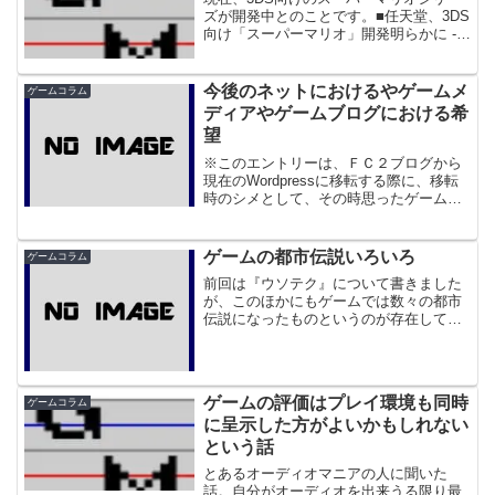
ズが開発中とのことです。■任天堂、3DS
向け「スーパーマリオ」開発明らかに -
ITmedia Newsロンチの勢いも落ち着いて
きた昨今、ゼルダ、そしてキラーソフト
であるマリオの存在は注目されるところ
今後のネットにおけるやゲームメ
ゲームコラム
で...
ディアやゲームブログにおける希
望
※このエントリーは、ＦＣ２ブログから
現在のWordpressに移転する際に、移転
時のシメとして、その時思ったゲーム及
びゲーム音楽ブログ界隈のことについて
書いたものです。
ゲームの都市伝説いろいろ
ゲームコラム
前回は『ウソテク』について書きました
が、このほかにもゲームでは数々の都市
伝説になったものというのが存在してい
ます。ちょっとそれを書いてゆきましょ
う。 まず、昨日もちょっと触れたスー
パーマリオのポール超え。これも当時、
噂になりましたね。コメン...
ゲームの評価はプレイ環境も同時
ゲームコラム
に呈示した方がよいかもしれない
という話
とあるオーディオマニアの人に聞いた
話。自分がオーディオを出来うる限り最