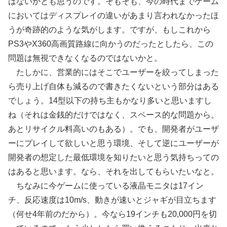
はないかとも思うのです。そもそも、今の時代までゲーム
においてはディスプレイの違いがあまり言われなかったほ
うが奇跡的のような気がします。ですが、もしこれから
PS3やX360高画質路線に向かうのだったとしたら、この
問題は無視できなくなるのではないかと。
たしかに、営業的にはそこでユーザーを絞ってしまった
ら売り上げ自体も減るので書きたくないという部分はある
でしょう。14型以下の持ち主もかなり多いと思いますし
ね（それは金銭的だけではなく、スペース的な問題から。
あとリサイクル料高いのもある）。でも、開発者がユーザ
ーにプレイして欲しいと思う環境、そして逆にユーザーが
開発者の想定した最低環境を知りたいと思う気持ちっての
はあると思います。なら、それを出してもらいたいなと。
ちなみに今ゲームに使っている液晶モニタは17イン
チ、反応速度は10m/s、動きが速いとジャギが目立ちます
（何せ4年前のだから）。今なら19インチも20,000円を切