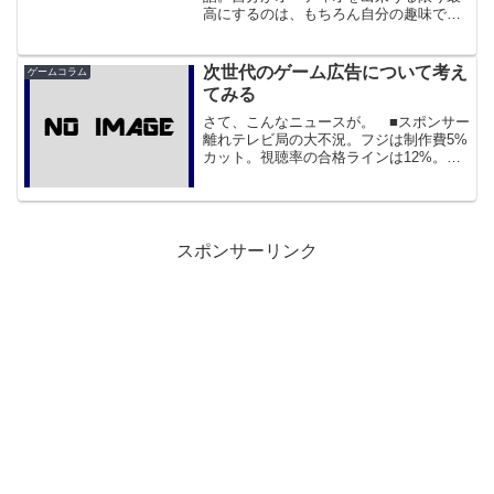
高にするのは、もちろん自分の趣味でも
あるけど、それはその曲を作った人への
敬意を示すものだと。曲を作る人は細か
いところまで工夫するのだから、それを
次世代のゲーム広告について考え
ゲームコラム
全部受け止めるのは聴き手の...
てみる
さて、こんなニュースが。 ■スポンサー
離れテレビ局の大不況。フジは制作費5%
カット。視聴率の合格ラインは12%。高
校以上はすでにテレビを見捨てている
ああ、とうとう顕在化してきたな、とい
うのが印象です。私の生活時間帯が妙な
ので、テレビが目に...
スポンサーリンク