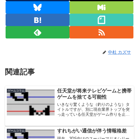
中杜 カズサ
関連記事
任天堂が将来テレビゲームと携帯
ゲームコラム
ゲームを捨てる可能性
いきなり驚くような（釣りのような）タ
イトルですが、別に現在業界トップを突
っ走っている任天堂がゲーム作りを止め
るという意味ではありません。あくまで
「（据置型）テレビゲーム」や「携帯ゲ
ーム」を作らなくなる可能性が、将来的
すれちがい通信が伴う情報格差
ゲームコラム
にはあるのではないか、と...
現在、3DS向けのスーパーマリオシリー