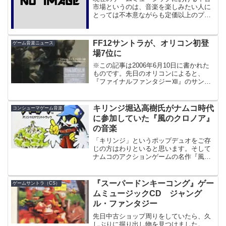
市場というのは、音楽を楽しみたい人に
とっては不本意ながらも定価以上のプレ
ミアがついてしまっているものが多々あ
ります。しかし、最近では再販、復刻が
数多くなされ、あまりにも高くて手が出
FF12サントラが、オリコン初登
ゲーム音楽ニュース
なかったようなサントラで...
場7位に
※この記事は2006年6月10日に書かれた
ものです。先日のオリコンによると、
『ファイナルファンタジーⅫ』のサント
ラが、２．２万枚の売り上げでオリコン
ウイークリーで７位に入ったそうです。
だけど、ＦＦシリーズの知名度と崎元氏
キリンジ堀込高樹氏がナムコ時代
コンシューマゲーム音楽
の音楽、それに豪華な...
に参加していた『風のクロノア』
の音楽
「キリンジ」というポップデュオをご存
じの方はわりといると思います。そして
ナムコのアクションゲームの名作『風の
クロノア』をご存じの方も多いでしょ
う。でも、キリンジの兄の方である堀込
高樹氏が、デビュー前にナムコに在籍し
『スーパードンキーコング』ゲー
ゲームサントラ（CS）
ており、そこで『風のクロノ...
ムミュージックCD ジャング
ル・ファンタジー
先日中古ショップ周りをしていたら、久
しぶりに掘り出し物を見つけました。