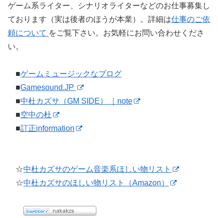
ゲーム系ライター、シナリオライターなどのお仕事募集し
ております（実は後者のほうが本業）。詳細は
仕事のご依
頼について
をご覧下さい。お気軽にお問い合わせくださ
い。
■
ゲームミュージックなブログ
■
Gamesound.JP
■
中杜カズサ（GM SIDE） ｜note
■
空中の杜
■
訂正information
☆
中杜カズサのゲーム音楽系ほしい物リスト
☆
中杜カズサのほしい物リスト（Amazon）