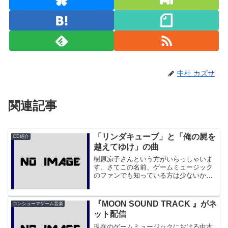
中杜 カズサ
関連記事
「リンダキューブ」と「俺の屍を
CD紹介
越えてゆけ」の曲
樹原凉子さんという方がいらっしゃいま
す。さてこの名前、ゲームミュージック
のファンでも知っている方は少ないかも
しれません。実際作曲担当作品は私の知
る限り「俺の屍を越えてゆけ」と「リン
ダキューブ」の歌のみなのですから。し
『MOON SOUND TRACK 』がネ
コンシューマゲーム音楽
かし、この方の曲は私の知...
ット配信
現在のゲームミュージックにおける中古