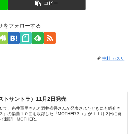
コピー
ズサをフォローする
中杜 カズサ
ベストサントラ）11月2日発売
06』のＭＣで、糸井重里さんと酒井省吾さんが発表されたときにも紹介さ
R３』の楽曲１０曲を収録した『MOTHER３ +』が１１月２日に発
聞 MOTHER...