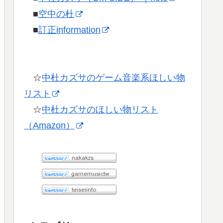
■
空中の杜
■
訂正information
☆
中杜カズサのゲーム音楽系ほしい物
リスト
☆
中杜カズサのほしい物リスト
（Amazon）