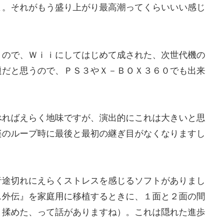
よ。それがもう盛り上がり最高潮ってくらいいい感じ
うので、Ｗｉｉにしてはじめて成された、次世代機の
題だと思うので、ＰＳ３やＸ－ＢＯＸ３６０でも出来
べればえらく地味ですが、演出的にこれは大きいと思
楽のループ時に最後と最初の継ぎ目がなくなりますし
音途切れにえらくストレスを感じるソフトがありまし
ス外伝』を家庭用に移植するときに、１面と２面の間
と揉めた、って話がありますね）。これは隠れた進歩