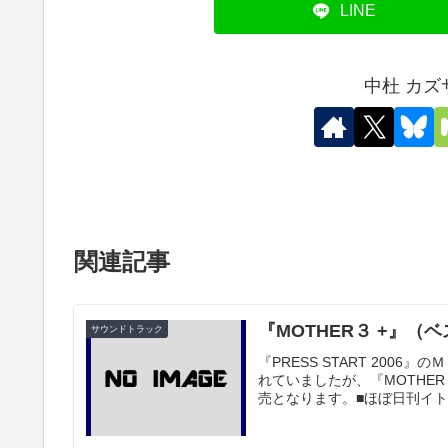
LINE
中杜 カ
関連記事
『MOTHER３ +』（
サウンドトラック
『PRESS START 20
れていましたが、『MOTHE
売となります。■ほぼ日刊イトイ新