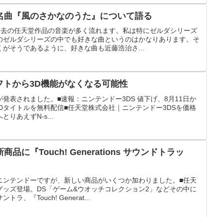
名曲『風のさかなのうた』について語る
過去の任天堂作品の音楽が多く流れます。私は特にゼルダシリーズ
のゼルダシリーズの中でも好きな曲というのはかなりあります。そ
がそうであるように、好きな曲も近藤浩治さ...
フトから3D機能がなくなる可能性
下げが発表されました。■速報：ニンテンドー3DS 値下げ、8月11日か
は20タイトルを無料配信■任天堂株式会社｜ニンテンドー3DSを価格
りあえずN-s...
に『Touch! Generations サウンドトラッ
ニンテンドーですが、新しい商品がいくつか加わりました。■任天
グッズ登場。DS「ゲーム&ウオッチコレクション2」などその中に
『Touch! Generat...