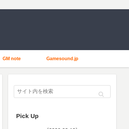
GM note
Gamesound.jp
Pick Up