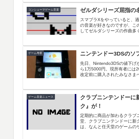
ゼルダシリーズ屈指の
コンシューマゲーム音楽
スマブラXをやっていると、
の音楽が好きなのですが、こ
してゼルダシリーズの作曲多く
ニンテンドー3DSのソ
ゲーム考察
先日、Nintendo3DSの値
ら1万5000円。現所有者に
改定前に購入されたみなさまへと
クラブニンテンドーに新商品
ゲーム音楽ニュース
ク』が！
定期的に商品が加わるクラブ
堂、クラブニンテンドーに新
は、なんと任天堂のゲームのサントラ、