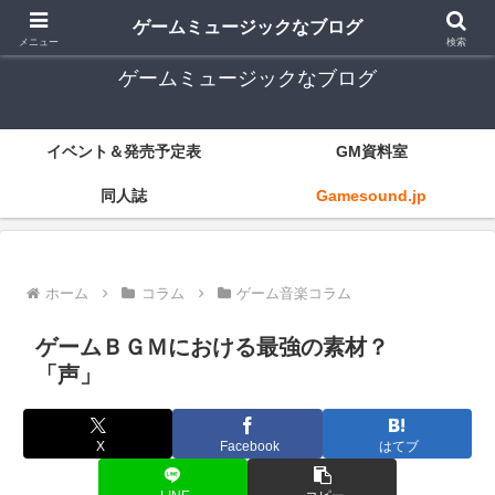
ゲーム音楽とレトロゲー中心
ゲームミュージックなブログ
メニュー
検索
ゲームミュージックなブログ
イベント＆発売予定表
GM資料室
同人誌
Gamesound.jp
ホーム
コラム
ゲーム音楽コラム
ゲームＢＧＭにおける最強の素材？
「声」
X
Facebook
はてブ