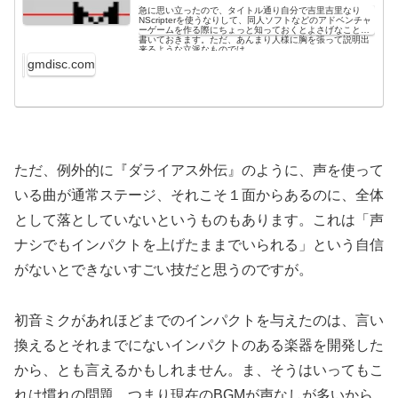
急に思い立ったので、タイトル通り自分で吉里吉里なり
NScripterを使うなりして、同人ソフトなどのアドベンチャ
ーゲームを作る際にちょっと知っておくとよさげなことを
書いておきます。ただ、あんまり人様に胸を張って説明出
来るような立派なものでは...
gmdisc.com
ただ、例外的に『ダライアス外伝』のように、声を使って
いる曲が通常ステージ、それこそ１面からあるのに、全体
として落としていないというものもあります。これは「声
ナシでもインパクトを上げたままでいられる」という自信
がないとできないすごい技だと思うのですが。
初音ミクがあれほどまでのインパクトを与えたのは、言い
換えるとそれまでにないインパクトのある楽器を開発した
から、とも言えるかもしれません。ま、そうはいってもこ
れは慣れの問題、つまり現在のBGMが声なしが多いから