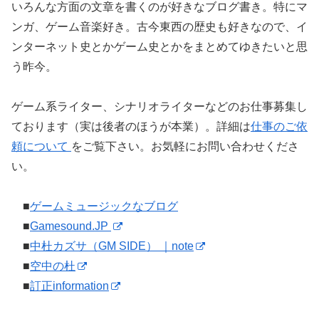
いろんな方面の文章を書くのが好きなブログ書き。特にマ
ンガ、ゲーム音楽好き。古今東西の歴史も好きなので、イ
ンターネット史とかゲーム史とかをまとめてゆきたいと思
う昨今。
ゲーム系ライター、シナリオライターなどのお仕事募集し
ております（実は後者のほうが本業）。詳細は
仕事のご依
頼について
をご覧下さい。お気軽にお問い合わせくださ
い。
■
ゲームミュージックなブログ
■
Gamesound.JP
■
中杜カズサ（GM SIDE） ｜note
■
空中の杜
■
訂正information