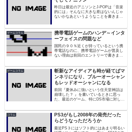
昨日は最近のアニソンとJ-POPは「音楽
的には」そんなに大きな差はないんじゃ
ないかなあというようなことを書きまし
た。では、それなのに何でJ-POPの売り
上げは下がり、アニソンはオリコンの順
位を上げてきたのでしょうか。
携帯電話ゲームのハンデ～インタ
ゲームコラム
ーフェイスの問題など
国民の９０％近くが持っているという携
帯電話なのに、携帯電話ゲームが普及し
ない理由は前回のエントリーで書きまし
た。ただ、そのほかにも携帯電話機のゲ
ームって、不利なところがあると思うの
ですよ。それを以下に挙げてゆきます。
斬新なアイディアも時が経てばマ
ゲームコラム
ンネリになり、ブルーオーシャン
もレッドオーシャンになる
前回『夏休みに強いという任天堂神話は
崩壊した？ 』を書いているときに思っ
た、最近のゲーム、特にDS市場に対して
のこと。任天堂が切り込んだのは、ブル
ーオーシャンだというのは、『「枯れた
技術の水平思考」は、ブルー・オーシャ
PS3がもし2008年の発売だった
コラム
ン戦略の先駆けだったの...
らどうなっただろうか
最近PS３にはソフト的にはあまり明るい