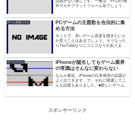
話題がない感じです。一番は、FF13の海
外マルチプラットフォーム化でしょう。
■『FFXIII』、欧米ではXbox 360でも展
開でも、もうPS3の販売開始から1年半、
というかもうすぐ2年経とうとしている...
PCゲームの主題歌を合法的に集
ゲーム音楽コラム
める方法
ネットで、良いゲーム音楽を聴きたいと
か思うことはあるでしょう。そうなった
らYouTubeなりニコニコなりがあります
が、それらは違法だったりすることが
多々あり、気分的によろしくないでしょ
う（サントラまるまるUPとか、やりすぎ
iPhoneが誕生してもゲーム業界
ゲームコラム
だと思うよ）。それ...
の常識はそんなに変わらない
なんか最近、iPhoneの日本発売の話題が
よく出てきます。で、それに関連してこ
んな話題もありました。■新しいゲーム機
「iPhone」の誕生でゲーム業界の常識が
変わる ※リンク切れこれによると、
iPhoneはゲームの配信も始めるようで、
それに...
スポンサーリンク