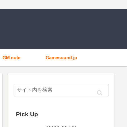
GM note
Gamesound.jp
Pick Up