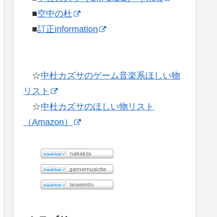
■
空中の杜
■
訂正information
☆
中杜カズサのゲーム音楽系ほしい物
リスト
☆
中杜カズサのほしい物リスト
（Amazon）