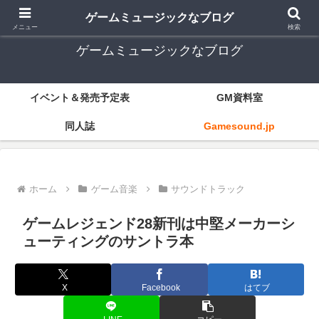
ゲーム音楽とレトロゲー中心
ゲームミュージックなブログ
メニュー
検索
ゲームミュージックなブログ
イベント＆発売予定表
GM資料室
同人誌
Gamesound.jp
ホーム
ゲーム音楽
サウンドトラック
ゲームレジェンド28新刊は中堅メーカーシ
ューティングのサントラ本
X
Facebook
はてブ