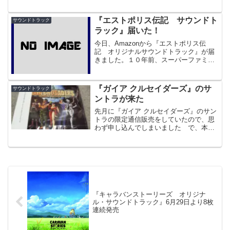
116に参加します。だいたい一回おきのペ
ースになっている感じ。サークル名はい
つもの『中杜D報告書』で、場所はさ40a
『エストポリス伝記 サウンドト
サウンドトラック
になります。
ラック』届いた！
今日、Amazonから『エストポリス伝
記 オリジナルサウンドトラック』が届
きました。１０年前、スーパーファミコ
ンの『エストポリス伝記２』に感動した
者の身としては、なんとしても手に入れ
たい一品でしたが、旧版はプレミアが付
『ガイア クルセイダーズ』のサ
サウンドトラック
いて、数万円というとん...
ントラが来た
先月に『ガイア クルセイダーズ』のサン
トラの限定通信販売をしていたので、思
わず申し込んでしまいました で、本日
配達記録にて到着。（しかし手書き宛名
だったので、一瞬「ん？ヤフオクでなん
か買ったっけ？」とか思ってしまいまし
た）
『キャラバンストーリーズ オリジナ
ル・サウンドトラック』6月29日より8枚
連続発売