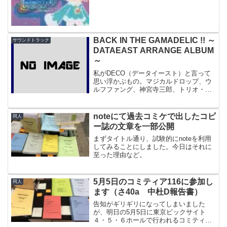
個挙げてみようと思います。尚、順位は
つけようがないので順不同です。
BACK IN THE GAMADELIC !! ～
サウンドトラック
DATAEAST ARRANGE ALBUM
～
私がDECO（データイースト）と言って
思い浮かぶもの。マジカルドロップ、ウ
ルフファング、神宮寺三郎、トリオ・
ザ・パンチ、チェルノブ、カルノフ、椎
茸…そして「ゲーマデリック」。私が
「ゲーマデリック」を知ったのは、たし
noteにて過去コミケで出したコピ
同人
か高校時代に読んだゲーメス...
ー誌の文章を一部公開
まずタイトル通り、試験的にnoteを利用
してみることにしました。今日はそれに
至った理由など。
5月5日のコミティア116に参加し
同人
ます（さ40a 中杜D報告書）
告知がギリギリになってしまいました
が、明日の5月5日に東京ビックサイト
４・５・６ホールで行われるコミティア