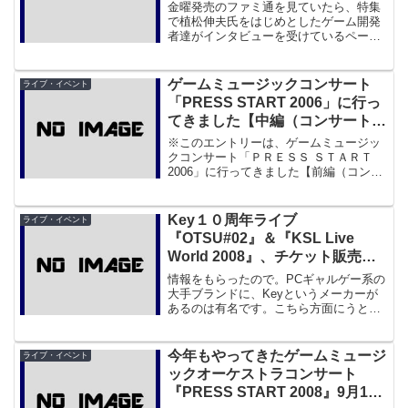
金曜発売のファミ通を見ていたら、特集
で植松伸夫氏をはじめとしたゲーム開発
者達がインタビューを受けているページ
がありました。植松氏や桜井政弘氏がフ
ァミ通でインタビューを受けること自体
はそんなに珍しくないのでそれを何気な
ゲームミュージックコンサート
ライブ・イベント
く眺めていたのですが、す...
「PRESS START 2006」に行っ
てきました【中編（コンサート第
1部）】
※このエントリーは、ゲームミュージッ
クコンサート「ＰＲＥＳＳ ＳＴＡＲＴ
2006」に行ってきました【前編（コンサ
ート前）】 の続きとなっておりますの
で、そちらから読んでくださいませ。そ
していよいよコンサートが開演。まず１
Key１０周年ライブ
ライブ・イベント
曲目「METAL ...
『OTSU#02』＆『KSL Live
World 2008』、チケット販売は8
日まで
情報をもらったので。PCギャルゲー系の
大手ブランドに、Keyというメーカーが
あるのは有名です。こちら方面にうとい
人でも、『Kanon』『AIR』
『CLANNAD』がアニメ化されています
し、ご存じの方も多いのではないでしょ
今年もやってきたゲームミュージ
ライブ・イベント
うか。ちなみに私の場...
ックオーケストラコンサート
『PRESS START 2008』9月14