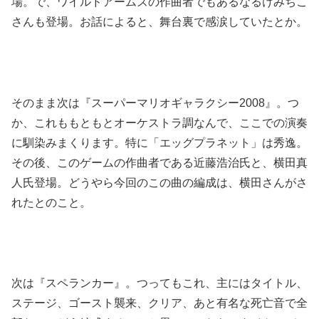
場。で、ワイルドアームズの作曲者でもあるなるけみちこ
さんも登場。お話によると、舞台裏で感涙していたとか。
そのまま次は『スーパーマリオギャラクシー2008』。つ
か、これももともとオーケストラ調なんで、ここでの演奏
に馴染みまくります。特に「エッグプラネット」は秀逸。
その後、このゲームの作曲者である近藤浩治氏と、横田真
人氏登場。どうやら今回のこの曲の編成は、横田さんがさ
れたとのこと。
次は『スペランカー』。つってもこれ、主にはタイトル、
ステージ、ゴースト襲来、クリア、あと有名な死亡音で全