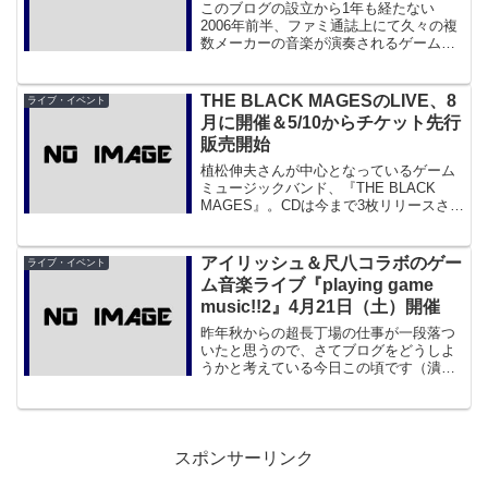
日開催
このブログの設立から1年も経たない
2006年前半、ファミ通誌上にて久々の複
数メーカーの音楽が演奏されるゲームオ
ーケストラコンサートを開催するという
発表がありました。それが『PRESS
START 2006』。場所は渋谷Bunkamura
THE BLACK MAGESのLIVE、8
ライブ・イベント
ホー...
月に開催＆5/10からチケット先行
販売開始
植松伸夫さんが中心となっているゲーム
ミュージックバンド、『THE BLACK
MAGES』。CDは今まで3枚リリースさ
れ、今までも植松氏が手がけたスクウェ
ア系の曲を中心として、何回かライブが
行われ、好評を博しています。そういえ
アイリッシュ＆尺八コラボのゲー
ライブ・イベント
ば、「PRES...
ム音楽ライブ『playing game
music!!2』4月21日（土）開催
昨年秋からの超長丁場の仕事が一段落つ
いたと思うので、さてブログをどうしよ
うかと考えている今日この頃です（潰す
という意味ではなく、移転とか形態と
か）。それはさておき、情報を頂きまし
たのでひとつ。今週の土曜日、都内でア
イリッシュバンドJohn ...
スポンサーリンク