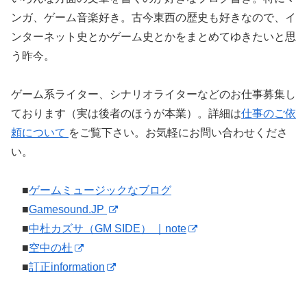
ンガ、ゲーム音楽好き。古今東西の歴史も好きなので、イ
ンターネット史とかゲーム史とかをまとめてゆきたいと思
う昨今。
ゲーム系ライター、シナリオライターなどのお仕事募集し
ております（実は後者のほうが本業）。詳細は
仕事のご依
頼について
をご覧下さい。お気軽にお問い合わせくださ
い。
■
ゲームミュージックなブログ
■
Gamesound.JP
■
中杜カズサ（GM SIDE） ｜note
■
空中の杜
■
訂正information