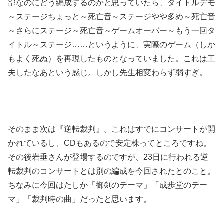
部なのにどう編成するのかと思っていたら、タイトルデモ
～ステージちょっと～死亡音～ステージやや多め～死亡音
～さらにステージ～死亡音～ゲームオーバー～もう一回タ
イトル～ステージ……というように、実際のゲーム（しか
もよく死ぬ）を再現したものとなっていました。これは工
夫したなあという感じ。しかし先生相変わらず弱すぎ。
そのまま次は『逆転裁判』。これはすでにコンサートが開
かれているし、CDもあるので安定株ってところですね。
その後岩垂さんが登場するのですが、23日に行われる逆
転裁判のコンサートとは別の編成を今回されたとのこと。
ちなみに今回はたしか「御剣のテーマ」「成歩堂のテー
マ」「裁判時の曲」だったと思います。