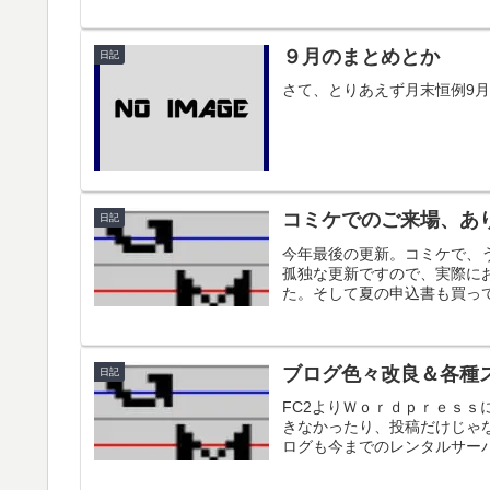
９月のまとめとか
日記
さて、とりあえず月末恒例9
コミケでのご来場、あ
日記
今年最後の更新。コミケで、
孤独な更新ですので、実際に
た。そして夏の申込書も買って
ブログ色々改良＆各種
日記
FC2よりＷｏｒｄｐｒｅｓ
きなかったり、投稿だけじゃ
ログも今までのレンタルサーバ