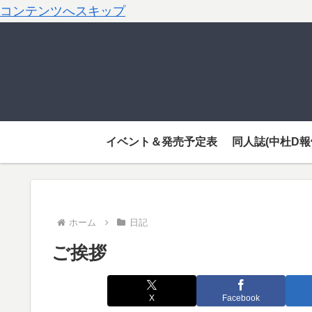
コンテンツへスキップ
イベント＆発売予定表
同人誌(中杜D報
ホーム
日記
ご挨拶
X
Facebook