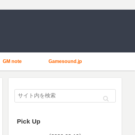
GM note
Gamesound.jp
Pick Up