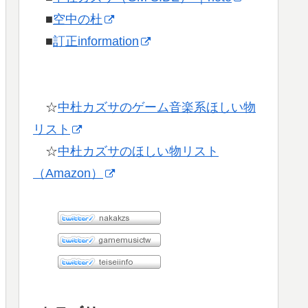
■
空中の杜
■
訂正information
☆
中杜カズサのゲーム音楽系ほしい物
リスト
☆
中杜カズサのほしい物リスト
（Amazon）