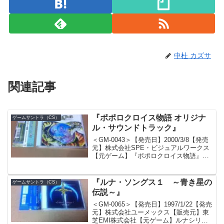
中杜 カズサ
関連記事
『ポポロクロイス物語 オリジナ
ゲームサントラ（CS）
ル・サウンドトラック』
＜GM-0043＞【発売日】2000/3/8【発売
元】株式会社SPE・ビジュアルワークス
【元ゲーム】『ポポロクロイス物語』
【作曲・編曲】佐橋佳幸＆石川鉄男【元
ゲームメーカー】SCEI【ゲーム機種】
PS【ゲームジャンル】RPG【枚数】
『ルナ・ソングス１ ～青き星の
ゲームサントラ（CS）
1【価格...
伝説～』
＜GM-0065＞【発売日】1997/1/22【発売
元】株式会社ユーメックス【販売元】東
芝EMI株式会社【元ゲーム】ルナシリー