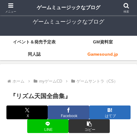
ゲーム音楽とレトロゲー中心
ゲームミュージックなブログ
メニュー
検索
ゲームミュージックなブログ
イベント＆発売予定表
GM資料室
同人誌
Gamesound.jp
ホーム
myゲームCD
ゲームサントラ（CS）
『リズム天国全曲集』
X
Facebook
はてブ
LINE
コピー