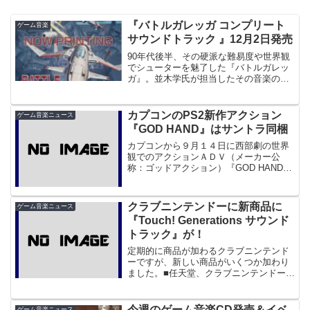
『バトルガレッガ コンプリート
ゲーム音楽
サウンドトラック 』12月2日発売
90年代後半、その硬派な難易度や世界観
でシューターを魅了した『バトルガレッ
ガ』。並木学氏が担当したその音楽の評
価も高いものでしたが、今まではアーケ
ード当時に発売された攻略ビデオ(DVDで
はなくビデオ)付属のもの、そして後年
カプコンのPS2新作アクション
ゲーム音楽ニュース
INHより発売され...
『GOD HAND』はサントラ同梱
カプコンから９月１４日に西部劇の世界
観でのアクションＡＤＶ（メーカー公
称：ゴッドアクション）『GOD HAND』
が発売されます。さて、何でこれをここ
で取り上げたかというと、このゲームに
はサントラが付属するというニュースを
クラブニンテンドーに新商品に
ゲーム音楽ニュース
見たからです。まあこ...
『Touch! Generations サウンド
トラック』が！
定期的に商品が加わるクラブニンテンド
ーですが、新しい商品がいくつか加わり
ました。■任天堂、クラブニンテンドーに
新グッズ登場。DS「ゲーム&ウオッチコ
レクション2」などその中には、なんと任
天堂のゲームのサントラ、『Touch!
今週のゲーム音楽CD発売＆イベ
ゲーム音楽ニュース