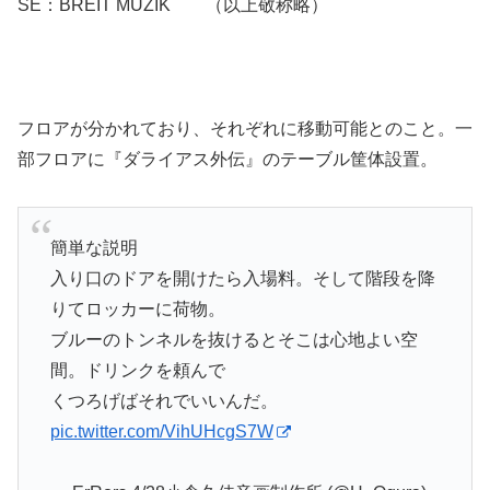
SE：BREIT MUZIK （以上敬称略）
フロアが分かれており、それぞれに移動可能とのこと。一
部フロアに『ダライアス外伝』のテーブル筐体設置。
簡単な説明
入り口のドアを開けたら入場料。そして階段を降
りてロッカーに荷物。
ブルーのトンネルを抜けるとそこは心地よい空
間。ドリンクを頼んで
くつろげばそれでいいんだ。
pic.twitter.com/VihUHcgS7W