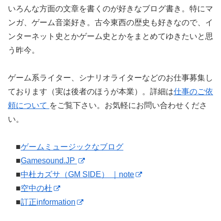
いろんな方面の文章を書くのが好きなブログ書き。特にマ
ンガ、ゲーム音楽好き。古今東西の歴史も好きなので、イ
ンターネット史とかゲーム史とかをまとめてゆきたいと思
う昨今。
ゲーム系ライター、シナリオライターなどのお仕事募集し
ております（実は後者のほうが本業）。詳細は
仕事のご依
頼について
をご覧下さい。お気軽にお問い合わせくださ
い。
■
ゲームミュージックなブログ
■
Gamesound.JP
■
中杜カズサ（GM SIDE） ｜note
■
空中の杜
■
訂正information