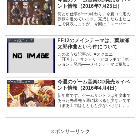
Generat...
ント情報（2016年7月25日）
何とか仕事が一つ終わり、今夏コミ用の
原稿を進めています。完成したらまたこ
こで発表しますが、今回は「スーパーフ
ァミコンのゲームサントラ」をテーマに
して書いています。ポケモンGOを本格的
にやるのは、8月までおあずけかな
FF12のメインテーマは、葉加瀬
ゲーム音楽ニュース
あ……。
太郎作曲という件について
このような記事が。■スクエニ
「FFXII」、サントリーとコラボで「ポー
ション」発売――メインテーマに葉加瀬
太郎氏を起用ポーションにもいろいろ突
っ込みたいところはありますが、ここは
「ゲームミュージックなブログ」なの
今週のゲーム音楽CD発売＆イベ
ゲーム音楽ニュース
で、ゲーム音楽の方に触れたい...
ント情報（2016年4月4日）
新年度です。ゲームサントラは年度末で
あった先週先々週に比べると少ないです
（まあ上旬はもともと少ないけど）。あ
と女性向けは知識不足なのと種類が多い
ので、それがゲーソンなのかアニソンな
のかを見分けるのに苦労します。とはい
っても男性向けも同じくメ...
スポンサーリンク