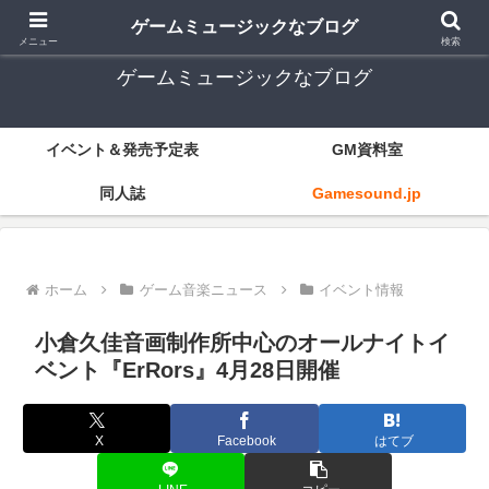
ゲーム音楽とレトロゲー中心
ゲームミュージックなブログ
メニュー
検索
ゲームミュージックなブログ
イベント＆発売予定表
GM資料室
同人誌
Gamesound.jp
ホーム
ゲーム音楽ニュース
イベント情報
小倉久佳音画制作所中心のオールナイトイ
ベント『ErRors』4月28日開催
X
Facebook
はてブ