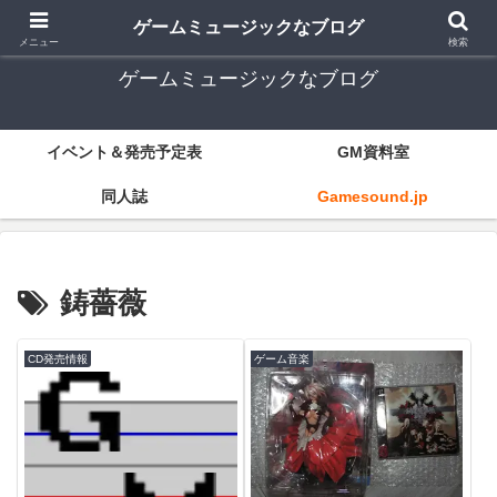
ゲーム音楽とレトロゲー中心
ゲームミュージックなブログ
メニュー
検索
ゲームミュージックなブログ
イベント＆発売予定表
GM資料室
同人誌
Gamesound.jp
鋳薔薇
CD発売情報
ゲーム音楽