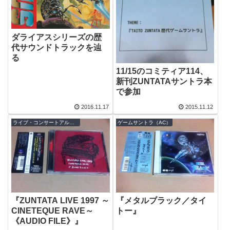
ダライアスシリーズの歴
代サウンドトラックを辿
る
11/15のコミティア114、
新刊ZUNTATAサントラ本
で参加
2016.11.17
2015.11.12
ライブ・コンサートアルバム
ゲームサントラ（AC）
『ZUNTATA LIVE 1997 ～
『メタルブラック／タイ
CINETEQUE RAVE～
トー』
《AUDIO FILE》』