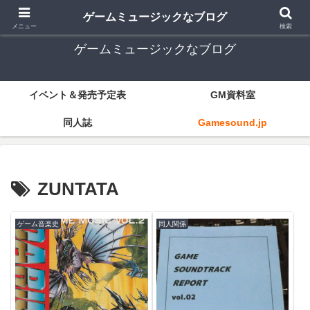
ゲーム音楽とレトロゲー中心
ゲームミュージックなブログ
メニュー
検索
ゲームミュージックなブログ
イベント＆発売予定表
GM資料室
同人誌
Gamesound.jp
ZUNTATA
ゲーム音楽史
同人関係