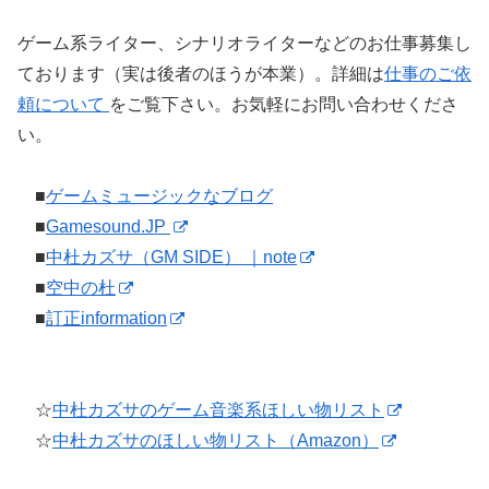
ゲーム系ライター、シナリオライターなどのお仕事募集し
ております（実は後者のほうが本業）。詳細は
仕事のご依
頼について
をご覧下さい。お気軽にお問い合わせくださ
い。
■
ゲームミュージックなブログ
■
Gamesound.JP
■
中杜カズサ（GM SIDE） ｜note
■
空中の杜
■
訂正information
☆
中杜カズサのゲーム音楽系ほしい物リスト
☆
中杜カズサのほしい物リスト（Amazon）