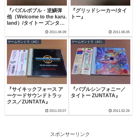
『パズルボブル・逆鱗弾
『グリッドシーカー/タイ
他（Welcome to the karu.
トー』
land）/タイトー ズンタ
タ』
2011.06.09
2011.06.05
ゲームサントラ（AC）
ゲームサントラ（AC）
『サイキックフォース ア
『バブルシンフォニー／
ーケードサウンドトラッ
タイトー ZUNTATA』
クス／ZUNTATA』
2011.03.07
2011.02.26
スポンサーリンク