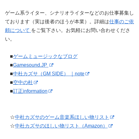
ゲーム系ライター、シナリオライターなどのお仕事募集し
ております（実は後者のほうが本業）。詳細は
仕事のご依
頼について
をご覧下さい。お気軽にお問い合わせくださ
い。
■
ゲームミュージックなブログ
■
Gamesound.JP
■
中杜カズサ（GM SIDE） ｜note
■
空中の杜
■
訂正information
☆
中杜カズサのゲーム音楽系ほしい物リスト
☆
中杜カズサのほしい物リスト（Amazon）