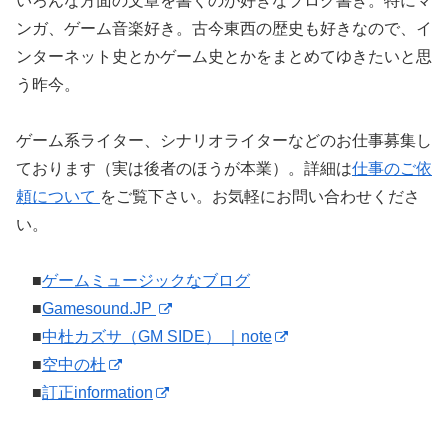
いろんな方面の文章を書くのが好きなブログ書き。特にマ
ンガ、ゲーム音楽好き。古今東西の歴史も好きなので、イ
ンターネット史とかゲーム史とかをまとめてゆきたいと思
う昨今。
ゲーム系ライター、シナリオライターなどのお仕事募集し
ております（実は後者のほうが本業）。詳細は
仕事のご依
頼について
をご覧下さい。お気軽にお問い合わせくださ
い。
■
ゲームミュージックなブログ
■
Gamesound.JP
■
中杜カズサ（GM SIDE） ｜note
■
空中の杜
■
訂正information