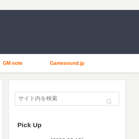
GM note
Gamesound.jp
Pick Up