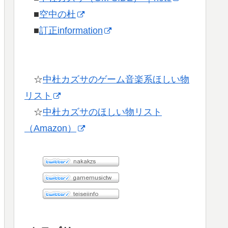
■
空中の杜
■
訂正information
☆
中杜カズサのゲーム音楽系ほしい物
リスト
☆
中杜カズサのほしい物リスト
（Amazon）