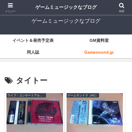
ゲーム音楽とレトロゲー中心
ゲームミュージックなブログ
メニュー
検索
ゲームミュージックなブログ
イベント＆発売予定表
GM資料室
同人誌
Gamesound.jp
タイトー
ライブ・コンサートアルバム
ゲームサントラ（AC）