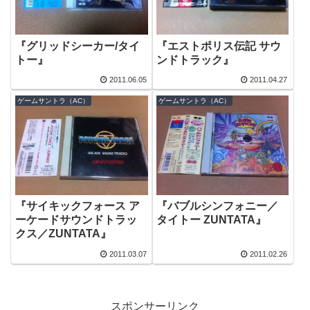
『グリッドシーカー/タイ
『エストポリス伝記 サウ
トー』
ンドトラック』
2011.06.05
2011.04.27
ゲームサントラ（AC）
ゲームサントラ（AC）
『サイキックフォース ア
『バブルシンフォニー／
ーケードサウンドトラッ
タイトー ZUNTATA』
クス／ZUNTATA』
2011.03.07
2011.02.26
スポンサーリンク