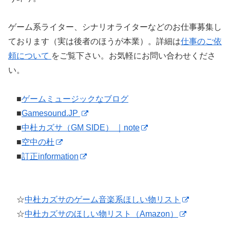
ゲーム系ライター、シナリオライターなどのお仕事募集し
ております（実は後者のほうが本業）。詳細は
仕事のご依
頼について
をご覧下さい。お気軽にお問い合わせくださ
い。
■
ゲームミュージックなブログ
■
Gamesound.JP
■
中杜カズサ（GM SIDE） ｜note
■
空中の杜
■
訂正information
☆
中杜カズサのゲーム音楽系ほしい物リスト
☆
中杜カズサのほしい物リスト（Amazon）