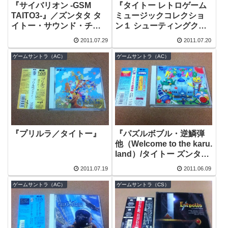
『サイバリオン -GSM
『タイトー レトロゲーム
TAITO3-』／ズンタタ タ
ミュージックコレクショ
イトー・サウンド・チー
ン１ シューティングクラ
ム
スタ』
2011.07.29
2011.07.20
ゲームサントラ（AC）
ゲームサントラ（AC）
『プリルラ／タイトー』
『パズルボブル・逆鱗弾
他（Welcome to the karu.
land）/タイトー ズンタ
タ』
2011.07.19
2011.06.09
ゲームサントラ（AC）
ゲームサントラ（CS）