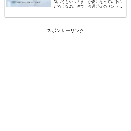
気づくといつのまにか夏になっているの
だろうなあ。さて、今週発売のサントラ
は、BEMANIというかjubeatが2枚と、ソ
シャゲ系が3枚。そしてイベントとして
は、週末の14日、15日に「Nintendo ...
スポンサーリンク