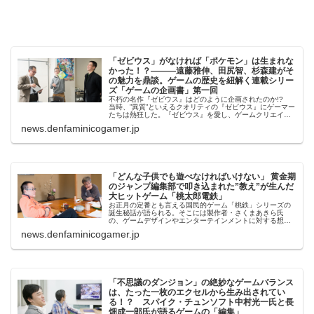
「ゼビウス」がなければ「ポケモン」は生まれな
かった！？———遠藤雅伸、田尻智、杉森建がそ
の魅力を鼎談。ゲームの歴史を紐解く連載シリー
ズ「ゲームの企画書」第一回
不朽の名作『ゼビウス』はどのように企画されたのか!?
当時、”異質”といえるクオリティの『ゼビウス』にゲーマー
たちは熱狂した。『ゼビウス』を愛し、ゲームクリエイタ
ーとなった株式会社ゲームフリークの田尻智氏と杉森建氏
news.denfaminicogamer.jp
を迎え、制作者の遠藤雅伸氏...
「どんな子供でも遊べなければいけない」 黄金期
のジャンプ編集部で叩き込まれた”教え”が生んだ
大ヒットゲーム「桃太郎電鉄」
お正月の定番とも言える国民的ゲーム「桃鉄」シリーズの
誕生秘話が語られる。そこには製作者・さくまあきら氏
の、ゲームデザインやエンターテインメントに対する想い
が込められていた。『桃太郎電鉄』開発に深く関わった桝
news.denfaminicogamer.jp
田省治氏同席のもと、さくま氏がゲー...
「不思議のダンジョン」の絶妙なゲームバランス
は、たった一枚のエクセルから生み出されてい
る！？ スパイク・チュンソフト中村光一氏と長
畑成一郎氏が語るゲームの「編集」