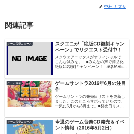
中杜 カズサ
関連記事
スクエニが「絶版CD復刻キャン
ゲーム音楽ニュース
ペーン」でリクエスト受付中！
スクウェアニックスがオフィシャルで、
こんな試みを。 ■みんなの声で商品化
絶版CD復刻キャンペーン！ | SQUARE
ENIX これはTwitterとの連動で、今まで
スクエニで復刻されてこなかったCDをリ
クエストによって復刻してくれるとい...
ゲームサントラ2016年6月の注目
ゲーム音楽
作
ゲームサントラの発売日リストを更新し
ました。このところサボっていたので、
一気に6月から8月まで。■発売日リスト
（2016年6月）■発売日リスト（2016年7
月）■発売日リスト（2016年8月）基本的
に現在判明しているものから個人的判断
今週のゲーム音楽CD発売＆イベ
ゲーム音楽ニュース
でゲー...
ント情報（2016年5月2日）