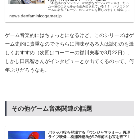
『不思議のダンジョン』の絶妙なゲームバランスは、たっ
た一枚のエクセルから生み出されている！？ パソコンゲ
ームの名作『ローグ』のシステムを親しみやすく“編集”して
生まれた大ヒットシリーズの裏側が、今明らかに。スパイ
news.denfaminicogamer.jp
ク・チュンソフトの中村光一会...
ゲーム音楽的にはちょっとになるけど、このシリーズはゲ
ーム史的に貴重なのでそちらに興味がある人は読むのを激
しくおすすめ（次回はコーエーの襟川夫妻で3月22日）。
しかし田尻智さんがインタビューとか出てくるのって、何
年ぶりだろうなあ。
その他ゲーム音楽関連の話題
パラッパ役も登場する『ウンジャマラミー』再現
ライブ映像―松浦雅也氏が17年前のお宝を投下！