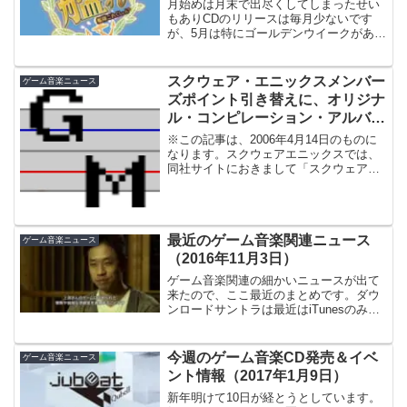
月始めは月末で出尽くしてしまったせい
もありCDのリリースは毎月少ないです
が、5月は特にゴールデンウイークがある
ので尚更。その分のお金は数多くあるイ
ベントの物販で使われたりするのでしょ
うか。反して休日なのでイベントは多
スクウェア・エニックスメンバー
ゲーム音楽ニュース
め。コンサート、ライブは...
ズポイント引き替えに、オリジナ
ル・コンピレーション・アルバム
が！
※この記事は、2006年4月14日のものに
なります。スクウェアエニックスでは、
同社サイトにおきまして「スクウェア・
エニックスメンバーズ」をリニューアル
したという告知がありました。■スクエニ
メンバーズ -SQUARE ENIX MEMBER...
最近のゲーム音楽関連ニュース
ゲーム音楽ニュース
（2016年11月3日）
ゲーム音楽関連の細かいニュースが出て
来たので、ここ最近のまとめです。ダウ
ンロードサントラは最近はiTunesのみな
らず、Amazon Music、それにSteamでの
販売も増えてきたので、そのうちどこま
でまとめたいです。ネット配信のサイト
今週のゲーム音楽CD発売＆イベ
ゲーム音楽ニュース
っ...
ント情報（2017年1月9日）
新年明けて10日が経とうとしています。