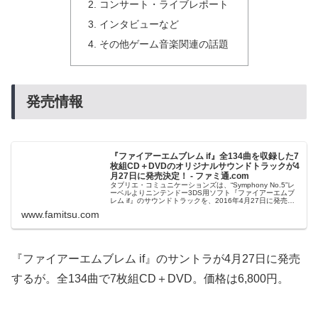
コンサート・ライブレポート
インタビューなど
その他ゲーム音楽関連の話題
発売情報
『ファイアーエムブレム if』全134曲を収録した7
枚組CD＋DVDのオリジナルサウンドトラックが4
月27日に発売決定！ - ファミ通.com
タブリエ・コミュニケーションズは、“Symphony No.5”レ
ーベルよりニンテンドー3DS用ソフト『ファイアーエムブ
レム if』のサウンドトラックを、2016年4月27日に発売す
ると発表した。商品は全134曲を収録したCD7枚組＋
www.famitsu.com
DVD...
『ファイアーエムブレム if』のサントラが4月27日に発売
するが。全134曲で7枚組CD＋DVD。価格は6,800円。