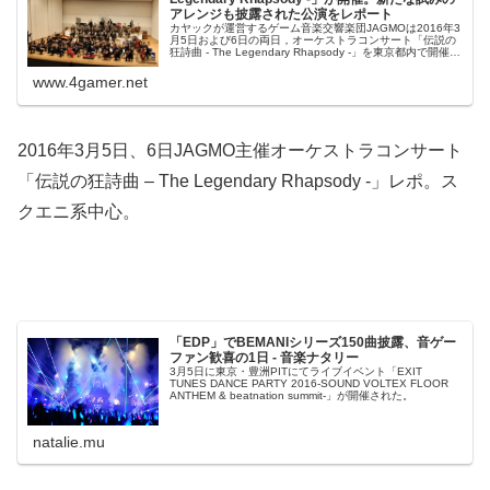
アレンジも披露された公演をレポート
カヤックが運営するゲーム音楽交響楽団JAGMOは2016年3
月5日および6日の両日，オーケストラコンサート「伝説の
狂詩曲 - The Legendary Rhapsody -」を東京都内で開催し
た。…
www.4gamer.net
2016年3月5日、6日JAGMO主催オーケストラコンサート
「伝説の狂詩曲 – The Legendary Rhapsody -」レポ。ス
クエニ系中心。
「EDP」でBEMANIシリーズ150曲披露、音ゲー
ファン歓喜の1日 - 音楽ナタリー
3月5日に東京・豊洲PITにてライブイベント「EXIT
TUNES DANCE PARTY 2016-SOUND VOLTEX FLOOR
ANTHEM & beatnation summit-」が開催された。
natalie.mu