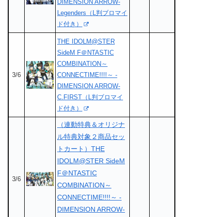
DIMENSION ARROW-
Legenders（L判ブロマイ
ド付き）
THE IDOLM@STER
SideM F＠NTASTIC
COMBINATION～
3/6
CONNECTIME!!!!～ -
DIMENSION ARROW-
C.FIRST（L判ブロマイ
ド付き）
（連動特典＆オリジナ
ル特典対象２商品セッ
トカート）THE
IDOLM@STER SideM
F＠NTASTIC
3/6
COMBINATION～
CONNECTIME!!!!～ -
DIMENSION ARROW-