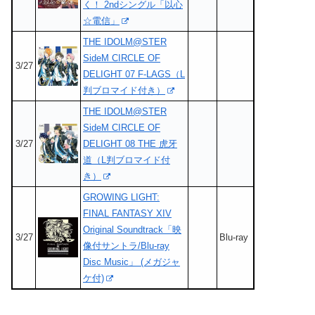
く！ 2ndシングル「以心
☆電信」
THE IDOLM@STER
SideM CIRCLE OF
3/27
DELIGHT 07 F-LAGS（L
判ブロマイド付き）
THE IDOLM@STER
SideM CIRCLE OF
3/27
DELIGHT 08 THE 虎牙
道（L判ブロマイド付
き）
GROWING LIGHT:
FINAL FANTASY XIV
Original Soundtrack「映
3/27
Blu-ray
像付サントラ/Blu-ray
Disc Music」 (メガジャ
ケ付)