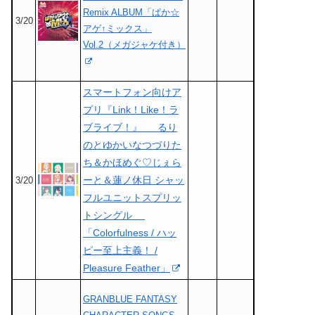
Remix ALBUM「ぱか☆
3/20
アゲ↑ミックス」
Vol.2（メガジャケ付き）
スマートフォン向けア
プリ『Link！Like！ラ
ブライブ！』 るり
のとゆかいなつづりた
ち＆かほめぐ♡じぇら
ーと＆蓮ノ休日 シャッ
3/20
フルユニットスプリッ
トシングル
「Colorfulness / ハッ
ピー至上主義！ /
Pleasure Feather」
GRANBLUE FANTASY