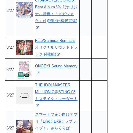
CHARACTER SONGS
Best Album Vol.1(オリジ
3/27
ナル特典：「メガジャ
ケ」付)(初回仕様限定盤)
Fate/Samurai Remnant
3/27
オリジナルサウンドトラ
ック (4枚組)
ONGEKI Sound Memory
3/27
THE IDOLM@STER
MILLION C@STING 03
3/27
ミステイク・マーダー！
スマートフォン向けアプ
リ『Link！Like！ラブラ
3/27
イブ！』みらくらぱー