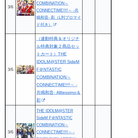
COMBINATION～
3/6
CONNECTIME!!!!～ -共
鳴和音- 彩（L判ブロマイ
ド付き）
（連動特典＆オリジナ
ル特典対象２商品セッ
トカート）THE
IDOLM@STER SideM
F＠NTASTIC
3/6
COMBINATION～
CONNECTIME!!!!～ -
共鳴和音- Alttessimo＆
彩
THE IDOLM@STER
SideM F＠NTASTIC
COMBINATION～
3/6
CONNECTIME!!!!～ -