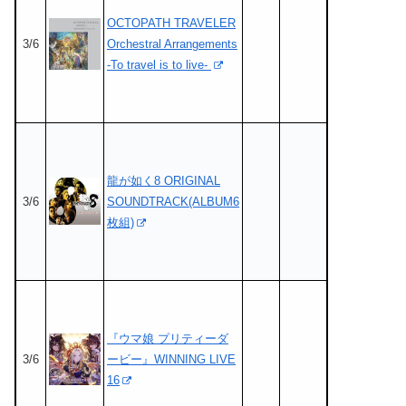
OCTOPATH TRAVELER
3/6
Orchestral Arrangements
-To travel is to live-
龍が如く8 ORIGINAL
3/6
SOUNDTRACK(ALBUM6
枚組)
『ウマ娘 プリティーダ
3/6
ービー』WINNING LIVE
16