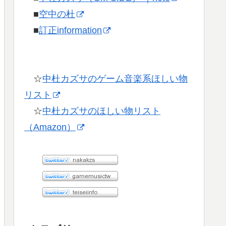
■
空中の杜
■
訂正information
☆
中杜カズサのゲーム音楽系ほしい物
リスト
☆
中杜カズサのほしい物リスト
（Amazon）