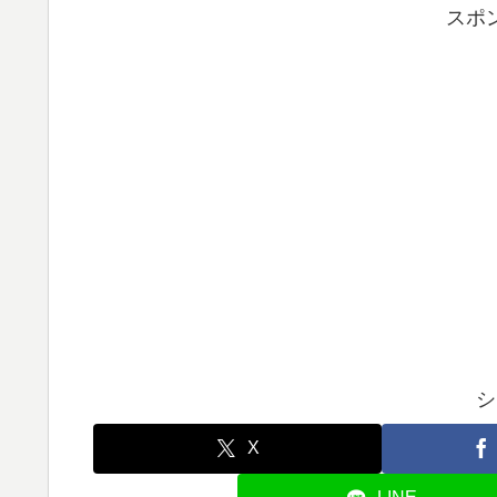
スポ
シ
X