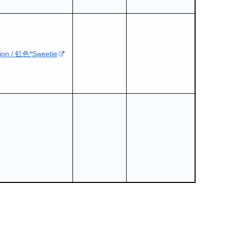
on / 虹色*Sweetie