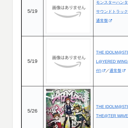
モンスターハンタ
5/19
サウンドトラック 
通常盤
THE IDOLM@ST
5/19
L@YERED WIN
付)
／
通常盤
THE IDOLM@STE
5/26
THE@TER WAVE