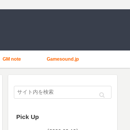
GM note
Gamesound.jp
Pick Up