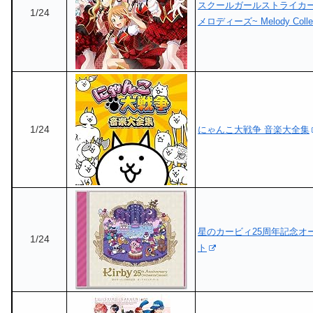
スクールガールストライカー
1/24
メロディーズ~ Melody Collec
1/24
にゃんこ大戦争 音楽大全集
星のカービィ25周年記念オ
1/24
ト