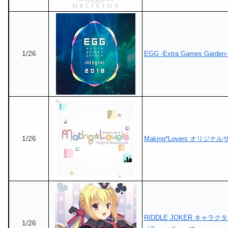
1/26
EGG -Extra Games Garden- 
1/26
Making*Lovers オリジ
RIDDLE JOKER キャラクタ
1/26