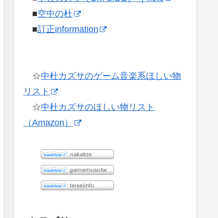
■
空中の杜
■
訂正information
☆
中杜カズサのゲーム音楽系ほしい物
リスト
☆
中杜カズサのほしい物リスト
（Amazon）