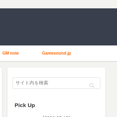
GM note
Gamesound.jp
Pick Up