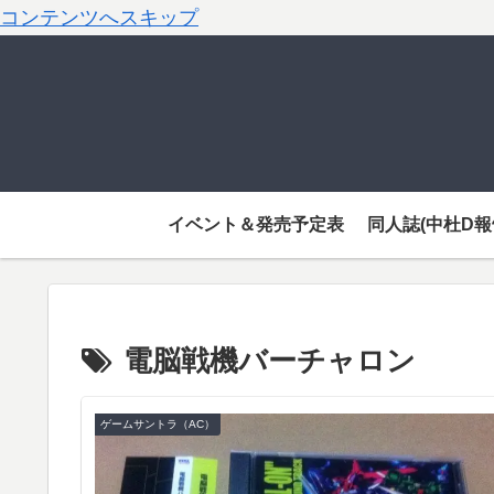
コンテンツへスキップ
イベント＆発売予定表
同人誌(中杜D報
電脳戦機バーチャロン
ゲームサントラ（AC）