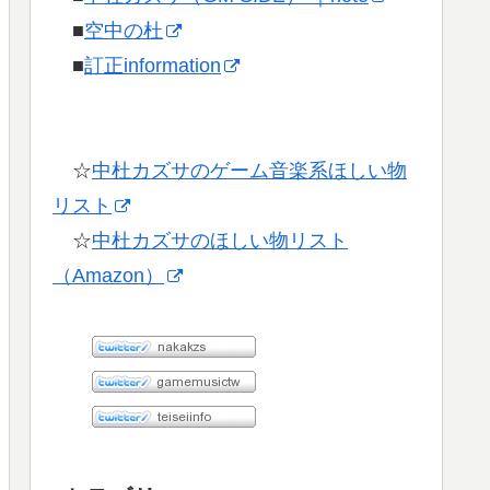
■
空中の杜
■
訂正information
☆
中杜カズサのゲーム音楽系ほしい物
リスト
☆
中杜カズサのほしい物リスト
（Amazon）