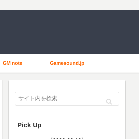
GM note
Gamesound.jp
Pick Up