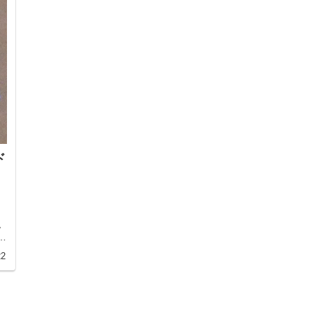
ド
ム
22