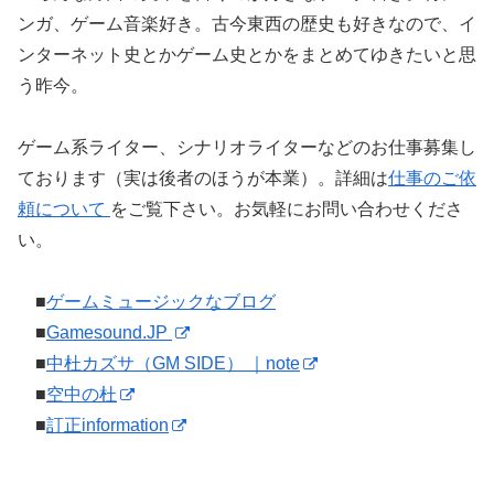
ンガ、ゲーム音楽好き。古今東西の歴史も好きなので、イ
ンターネット史とかゲーム史とかをまとめてゆきたいと思
う昨今。
ゲーム系ライター、シナリオライターなどのお仕事募集し
ております（実は後者のほうが本業）。詳細は
仕事のご依
頼について
をご覧下さい。お気軽にお問い合わせくださ
い。
■
ゲームミュージックなブログ
■
Gamesound.JP
■
中杜カズサ（GM SIDE） ｜note
■
空中の杜
■
訂正information