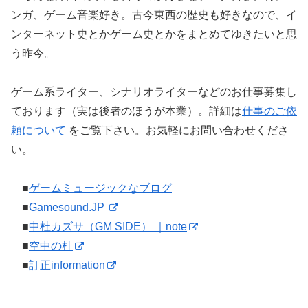
ンガ、ゲーム音楽好き。古今東西の歴史も好きなので、イ
ンターネット史とかゲーム史とかをまとめてゆきたいと思
う昨今。
ゲーム系ライター、シナリオライターなどのお仕事募集し
ております（実は後者のほうが本業）。詳細は
仕事のご依
頼について
をご覧下さい。お気軽にお問い合わせくださ
い。
■
ゲームミュージックなブログ
■
Gamesound.JP
■
中杜カズサ（GM SIDE） ｜note
■
空中の杜
■
訂正information