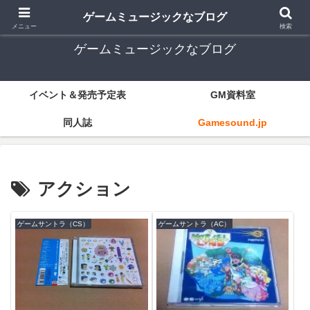
ゲーム音楽とレトロゲー中心
ゲームミュージックなブログ
メニュー
検索
ゲームミュージックなブログ
イベント＆発売予定表
GM資料室
同人誌
Gamesound.jp
アクション
ゲームサントラ（CS）
ゲームサントラ（AC）