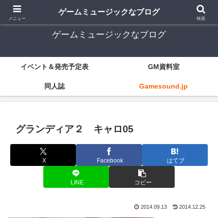
ゲーム音楽とレトロゲー中心
ゲームミュージックなブログ
メニュー
検索
ゲームミュージックなブログ
イベント＆発売予定表
GM資料室
同人誌
Gamesound.jp
グランディア２ キャロ05
X
Facebook
はてブ
LINE
コピー
2014.09.13
2014.12.25