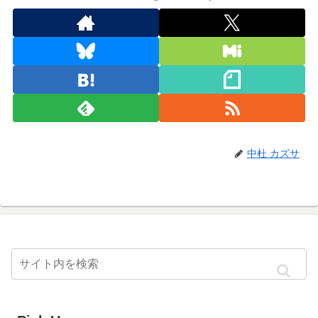
中杜 カズサ