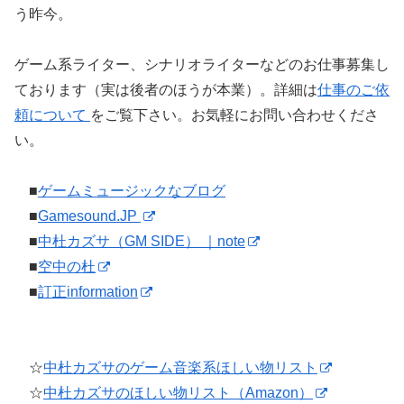
う昨今。
ゲーム系ライター、シナリオライターなどのお仕事募集し
ております（実は後者のほうが本業）。詳細は
仕事のご依
頼について
をご覧下さい。お気軽にお問い合わせくださ
い。
■
ゲームミュージックなブログ
■
Gamesound.JP
■
中杜カズサ（GM SIDE） ｜note
■
空中の杜
■
訂正information
☆
中杜カズサのゲーム音楽系ほしい物リスト
☆
中杜カズサのほしい物リスト（Amazon）